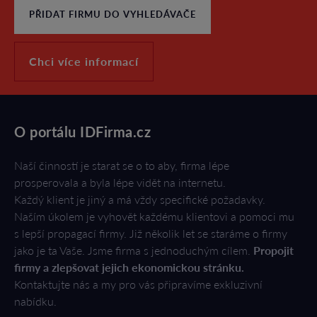
PŘIDAT FIRMU DO VYHLEDÁVAČE
Chci více informací
O portálu IDFirma.cz
Naší činností je starat se o to aby, firma lépe
prosperovala a byla lépe vidět na internetu.
Každý klient je jiný a má vždy specifické požadavky.
Naším úkolem je vyhovět každému klientovi a pomoci mu
s lepší propagací firmy. Již několik let se staráme o firmy
jako je ta Vaše. Jsme firma s jednoduchým cílem.
Propojit
firmy a zlepšovat jejich ekonomickou stránku.
Kontaktujte nás a my pro vás připravíme exkluzivní
nabídku.