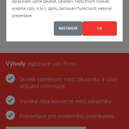
zpracování úplně zakázat. Ukládání nezbytných cookies
probíhá vždy, a to v zájmu zachování funkčnosti webové
prezentace.
NASTAVENÍ
OK
Výhody
registrace vaší firmy
Skvělá viditelnost mezi zákazníky a vždy
aktuální informace
Vysoká míra konverze mezi zákazníky
Prezentace pro moderního podnikatele