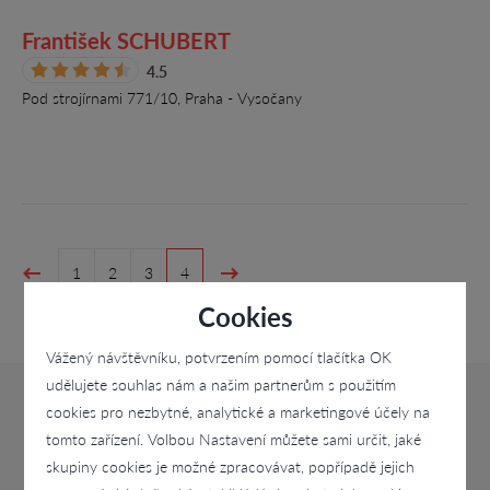
František SCHUBERT
4.5
Pod strojírnami 771/10, Praha - Vysočany
1
2
3
4
Cookies
Vážený návštěvníku, potvrzením pomocí tlačítka OK
udělujete souhlas nám a našim partnerům s použitím
cookies pro nezbytné, analytické a marketingové účely na
tomto zařízení. Volbou Nastavení můžete sami určit, jaké
skupiny cookies je možné zpracovávat, popřípadě jejich