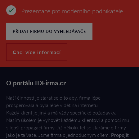
Prezentace pro moderního podnikatele
PŘIDAT FIRMU DO VYHLEDÁVAČE
Chci více informací
O portálu IDFirma.cz
Naší činností je starat se o to aby, firma lépe
prosperovala a byla lépe vidět na internetu.
Každý klient je jiný a má vždy specifické požadavky.
Naším úkolem je vyhovět každému klientovi a pomoci mu
s lepší propagací firmy. Již několik let se staráme o firmy
jako je ta Vaše. Jsme firma s jednoduchým cílem.
Propojit