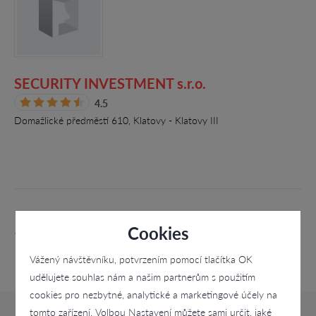
SECURITY INVESTMENT s.r.o.
4.5
Domažlické předměstí 610, Klatovy - Klatovy III
Cookies
1
2
3
4
Vážený návštěvníku, potvrzením pomocí tlačítka OK
udělujete souhlas nám a našim partnerům s použitím
cookies pro nezbytné, analytické a marketingové účely na
tomto zařízení. Volbou Nastavení můžete sami určit, jaké