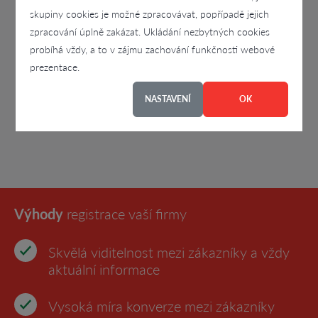
skupiny cookies je možné zpracovávat, popřípadě jejich
zpracování úplně zakázat. Ukládání nezbytných cookies
probíhá vždy, a to v zájmu zachování funkčnosti webové
prezentace.
NASTAVENÍ
OK
Výhody
registrace vaší firmy
Skvělá viditelnost mezi zákazníky a vždy
aktuální informace
Vysoká míra konverze mezi zákazníky