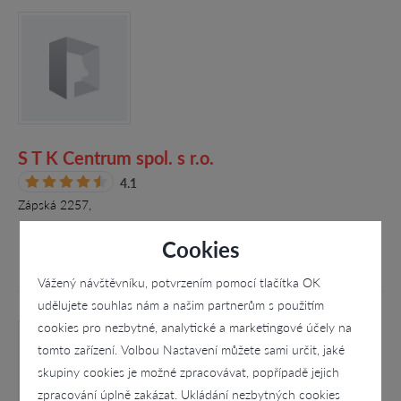
S T K Centrum spol. s r.o.
4.1
Zápská 2257,
Cookies
Vážený návštěvníku, potvrzením pomocí tlačítka OK
udělujete souhlas nám a našim partnerům s použitím
cookies pro nezbytné, analytické a marketingové účely na
tomto zařízení. Volbou Nastavení můžete sami určit, jaké
skupiny cookies je možné zpracovávat, popřípadě jejich
zpracování úplně zakázat. Ukládání nezbytných cookies