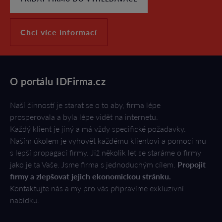
Chci více informací
O portálu IDFirma.cz
Naší činností je starat se o to aby, firma lépe
prosperovala a byla lépe vidět na internetu.
Každý klient je jiný a má vždy specifické požadavky.
Naším úkolem je vyhovět každému klientovi a pomoci mu
s lepší propagací firmy. Již několik let se staráme o firmy
jako je ta Vaše. Jsme firma s jednoduchým cílem.
Propojit
firmy a zlepšovat jejich ekonomickou stránku.
Kontaktujte nás a my pro vás připravíme exkluzivní
nabídku.