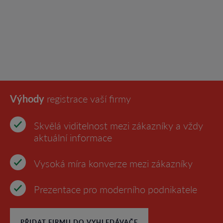
Výhody
registrace vaší firmy
Skvělá viditelnost mezi zákazníky a vždy
aktuální informace
Vysoká míra konverze mezi zákazníky
Prezentace pro moderního podnikatele
PŘIDAT FIRMU DO VYHLEDÁVAČE