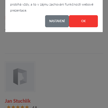
probíhá vždy, a to v zájmu zachování funkčnosti webové
prezentace.
RPIC-VIP s.r.o.
NASTAVENÍ
OK
4.3
Výstavní 2224/8, Ostrava - Mariánské Hory
Jan Stuchlík
4.8