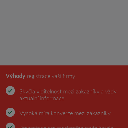
Výhody
registrace vaší firmy
Skvělá viditelnost mezi zákazníky a vždy
aktuální informace
Vysoká míra konverze mezi zákazníky
Prezentace pro moderního podnikatele