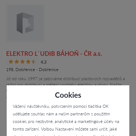
ELEKTRO L`UDIB BÁHOŇ - ČR a.s.
4.3
198, Dobřenice - Dobřenice
Již od roku 1997 se zabýváme distribucí plastových rozvaděčů a
skříní pro distribuci a měření spotřeby elektřiny a plynu. Naším
typickým zákazníkem jsou velkoobchody s elektromateriálem,
Cookies
avšak díky…
Vážený návštěvníku, potvrzením pomocí tlačítka OK
udělujete souhlas nám a našim partnerům s použitím
cookies pro nezbytné, analytické a marketingové účely na
tomto zařízení. Volbou Nastavení můžete sami určit, jaké