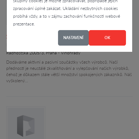
skupiny cookies je možné zpracovávat, popřípadě jejich
zpracování úplně zakázat. Ukládání nezbytných cookies
probíhá vždy, a to v zájmu zachování funkčnosti webové
prezentace.
Stanislav JELÍNEK
NASTAVENÍ
OK
4.7
Radhošťská 2005/3, Praha - Vinohrady
Dodáváme aktivní a pasivní součástky všech výrobců. Naší
předností je neustálé zkvalitňování a vylepšování našich výrobků,
čehož je důkazem stále větší množství spokojených zákazníků. Náš
vyškolený…