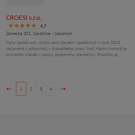
CROESI s.r.o.
4.7
Zámecká 351, Sokolnice - Sokolnice
Naše společnost vznikla jako stavební společnost v roce 2013
sestavena z odborníků s dvacetiletou praxí. Naší hlavní činností je
provádění staveb v oboru pozemního stavitelství. Prioritou je…
1
2
3
4