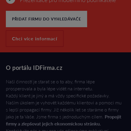
PŘIDAT FIRMU DO VYHLEDÁVAČE
Chci více informací
O portálu IDFirma.cz
Naší činností je starat se o to aby, firma lépe
prosperovala a byla lépe vidět na internetu.
Každý klient je jiný a má vždy specifické požadavky.
Naším úkolem je vyhovět každému klientovi a pomoci mu
s lepší propagací firmy. Již několik let se staráme o firmy
jako je ta Vaše. Jsme firma s jednoduchým cílem.
Propojit
firmy a zlepšovat jejich ekonomickou stránku.
Kontaktujte nás a my pro vás připravíme exkluzivní