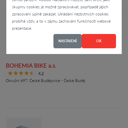
skupiny cookies je možné zpracovávat, popřípadě jejich
zpracování úplně zakázat. Ukládání nezbytných cookies
probíhá vždy, a to v zájmu zachování funkčnosti webové
prezentace.
NASTAVENÍ
OK
BOHEMIA BIKE a.s.
4.2
Okružní 697, České Budějovice - České Buděj