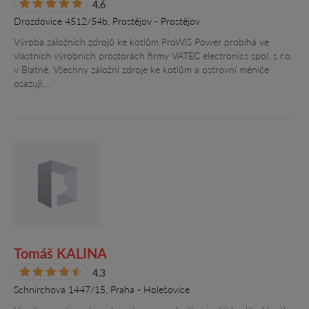
4.6
Drozdovice 4512/54b, Prostějov - Prostějov
Výroba záložních zdrojů ke kotlům ProWiS Power probíhá ve
vlastních výrobních prostorách firmy VATEC electronics spol. s r.o.
v Blatné. Všechny záložní zdroje ke kotlům a ostrovní měniče
osazují,…
Tomáš KALINA
4.3
Schnirchova 1447/15, Praha - Holešovice