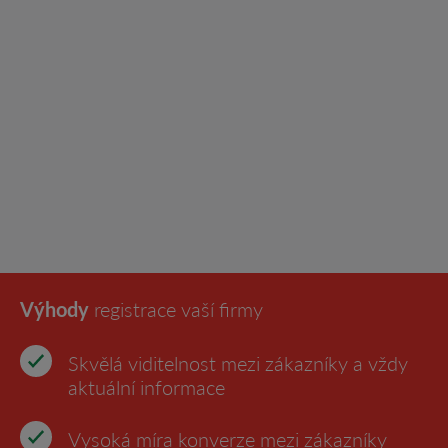
Výhody
registrace vaší firmy
Skvělá viditelnost mezi zákazníky a vždy
aktuální informace
Vysoká míra konverze mezi zákazníky