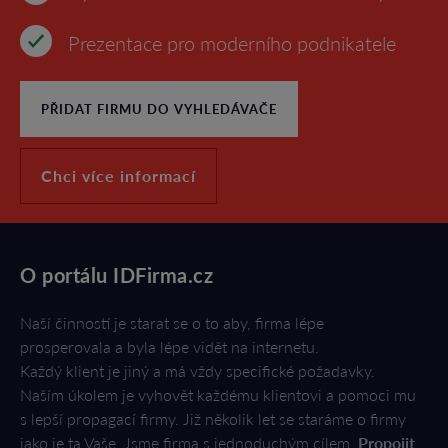
Prezentace pro moderního podnikatele
PŘIDAT FIRMU DO VYHLEDÁVAČE
Chci více informací
O portálu IDFirma.cz
Naší činností je starat se o to aby, firma lépe
prosperovala a byla lépe vidět na internetu.
Každý klient je jiný a má vždy specifické požadavky.
Naším úkolem je vyhovět každému klientovi a pomoci mu
s lepší propagací firmy. Již několik let se staráme o firmy
jako je ta Vaše. Jsme firma s jednoduchým cílem.
Propojit