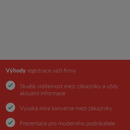
Výhody
registrace vaší firmy
Skvělá viditelnost mezi zákazníky a vždy
aktuální informace
Vysoká míra konverze mezi zákazníky
Prezentace pro moderního podnikatele