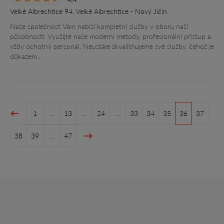
Velké Albrechtice 94, Velké Albrechtice - Nový Jíčín
Naše společnost Vám nabízí kompletní služby v oboru naší
působnosti. Využijte naše moderní metody, profesionální přístup a
vždy ochotný personál. Neustále zkvalitňujeme své služby, čehož je
důkazem…
1
…
13
…
24
…
33
34
35
36
37
38
39
…
47