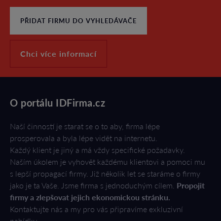
PŘIDAT FIRMU DO VYHLEDÁVAČE
Chci více informací
O portálu IDFirma.cz
Naší činností je starat se o to aby, firma lépe
prosperovala a byla lépe vidět na internetu.
Každý klient je jiný a má vždy specifické požadavky.
Naším úkolem je vyhovět každému klientovi a pomoci mu
s lepší propagací firmy. Již několik let se staráme o firmy
jako je ta Vaše. Jsme firma s jednoduchým cílem.
Propojit
firmy a zlepšovat jejich ekonomickou stránku.
Kontaktujte nás a my pro vás připravíme exkluzivní
nabídku.