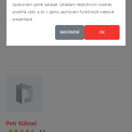
zpracování úplně zakázat. Ukládání nezbytných cookies
probíhá vždy, a to v zájmu zachování funkčnosti webové
prezentace.
KOWEB s.r.o.
4.5
NASTAVENÍ
OK
Jevíčská 92/19, Moravská Třebová - Předměstí
Petr Kűhnel
4.4