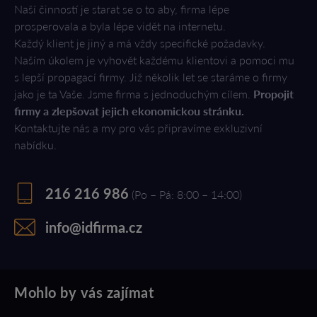
Naší činností je starat se o to aby, firma lépe
prosperovala a byla lépe vidět na internetu.
Každý klient je jiný a má vždy specifické požadavky.
Naším úkolem je vyhovět každému klientovi a pomoci mu
s lepší propagací firmy. Již několik let se staráme o firmy
jako je ta Vaše. Jsme firma s jednoduchým cílem.
Propojit
firmy a zlepšovat jejich ekonomickou stránku.
Kontaktujte nás a my pro vás připravíme exkluzivní
nabídku.
216 216 986
(Po – Pá: 8:00 – 14:00)
info@idfirma.cz
Mohlo by vás zajímat