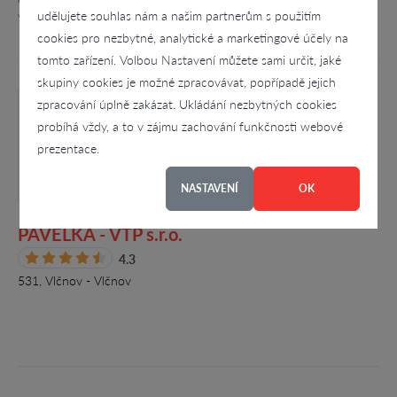
udělujete souhlas nám a našim partnerům s použitím
výměníků. K…
cookies pro nezbytné, analytické a marketingové účely na
tomto zařízení. Volbou Nastavení můžete sami určit, jaké
skupiny cookies je možné zpracovávat, popřípadě jejich
zpracování úplně zakázat. Ukládání nezbytných cookies
probíhá vždy, a to v zájmu zachování funkčnosti webové
prezentace.
NASTAVENÍ
OK
PAVELKA - VTP s.r.o.
4.3
531, Vlčnov - Vlčnov