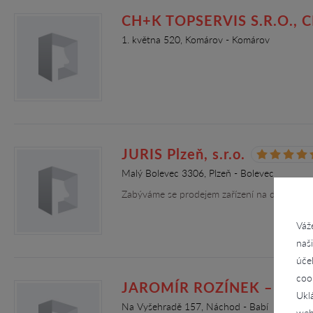
CH+K TOPSERVIS S.R.O., CH 
1. května 520, Komárov - Komárov
JURIS Plzeň, s.r.o.
Malý Bolevec 3306, Plzeň - Bolevec
Zabýváme se prodejem zařízení na detekci pl
Váž
naš
úče
coo
JAROMÍR ROZÍNEK – INSTA
Ukl
Na Vyšehradě 157, Náchod - Babí
web