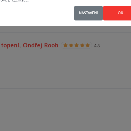
NASTAVENÍ
OK
 - topení, Ondřej Roob
4.8