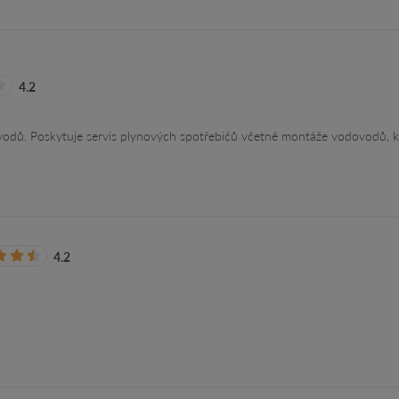
4.2
ozvodů. Poskytuje servis plynových spotřebičů včetně montáže vodovodů, k
4.2