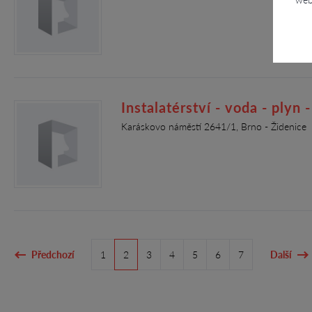
Instalatérství - voda - plyn
Karáskovo náměstí 2641/1, Brno - Židenice
Předchozí
1
2
3
4
5
6
7
Další