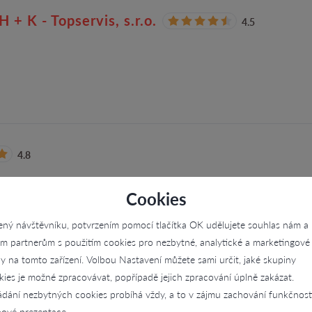
+ K - Topservis, s.r.o.
4.5
4.8
ynu.
Cookies
ený návštěvníku, potvrzením pomocí tlačítka OK udělujete souhlas nám a
im partnerům s použitím cookies pro nezbytné, analytické a marketingové
ly na tomto zařízení. Volbou Nastavení můžete sami určit, jaké skupiny
kies je možné zpracovávat, popřípadě jejich zpracování úplně zakázat.
LATÉRSKÉ PRÁCE, Jaromír Rozínek
ádání nezbytných cookies probíhá vždy, a to v zájmu zachování funkčnost
ové prezentace.