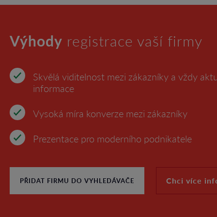
Výhody
registrace vaší firmy
Skvělá viditelnost mezi zákazníky a vždy aktu
informace
Vysoká míra konverze mezi zákazníky
Prezentace pro moderního podnikatele
Chci více in
PŘIDAT FIRMU DO VYHLEDÁVAČE