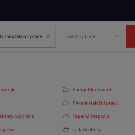
lynoinstalační práce
 energie
Energetika topení
Plynoinstalační práce
ektory a zařízení
Tepelná čerpadla
é práce
... další obory