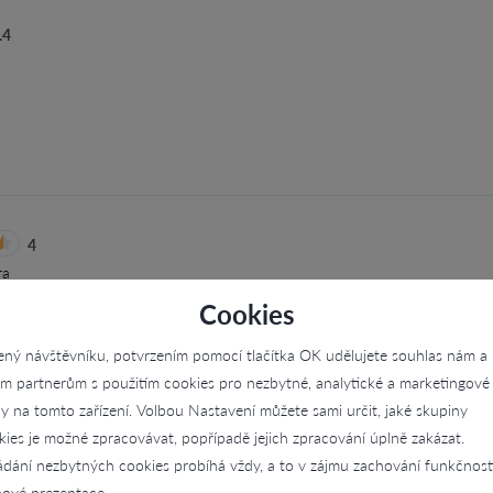
.4
4
ra
Cookies
ený návštěvníku, potvrzením pomocí tlačítka OK udělujete souhlas nám a
im partnerům s použitím cookies pro nezbytné, analytické a marketingové
ly na tomto zařízení. Volbou Nastavení můžete sami určit, jaké skupiny
kies je možné zpracovávat, popřípadě jejich zpracování úplně zakázat.
4.2
ádání nezbytných cookies probíhá vždy, a to v zájmu zachování funkčnost
 Buděj
ové prezentace.