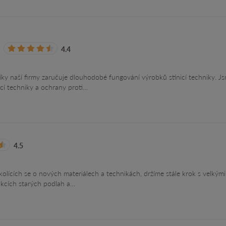
4.4
y naší firmy zaručuje dlouhodobé fungování výrobků stínicí techniky. Js
cí techniky a ochrany proti…
4.5
kolících se o nových materiálech a technikách, držíme stále krok s velkými
kcích starých podlah a…