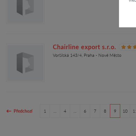
Chairline export s.r.o.
Voršilská 143/4, Praha - Nové Město
Předchozí
1
…
4
…
6
7
8
9
10
1