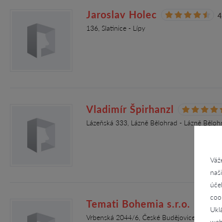
Jaroslav Holec
4
136, Slatinice - Lípy
Vladimír Špirhanzl
Lázeňská 333, Lázně Bělohrad - Lázně Běloh
Váž
naš
úče
coo
Temati Bohemia s.r.o.
Ukl
Vrbenská 2044/6, České Budějovice - České
web