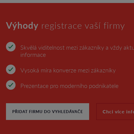
Výhody
registrace vaší firmy
Skvělá viditelnost mezi zákazníky a vždy aktu
informace
Vysoká míra konverze mezi zákazníky
Prezentace pro moderního podnikatele
Chci více in
PŘIDAT FIRMU DO VYHLEDÁVAČE