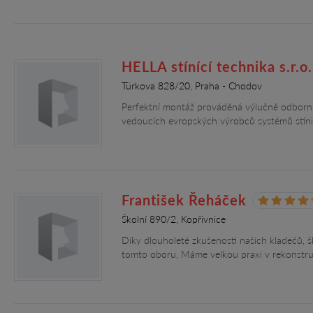
HELLA stínící technika s.r.o.
Türkova 828/20, Praha - Chodov
Perfektní montáž prováděná výlučně odborník
vedoucích evropských výrobců systémů stíni
František Řeháček
Školní 890/2, Kopřivnice
Díky dlouholeté zkušenosti našich kladečů, š
tomto oboru. Máme velkou praxi v rekonstru