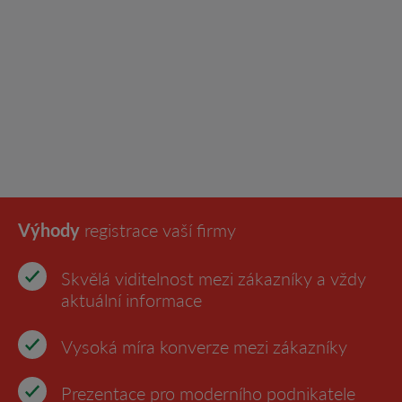
Výhody
registrace vaší firmy
Skvělá viditelnost mezi zákazníky a vždy
aktuální informace
Vysoká míra konverze mezi zákazníky
Prezentace pro moderního podnikatele