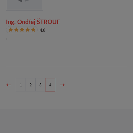
Ing. Ondřej ŠTROUF
4.8
,
1
2
3
4