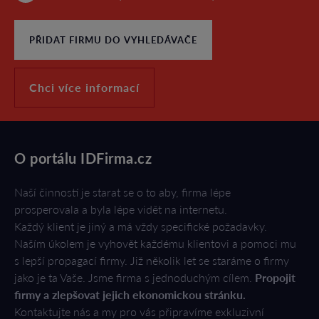
PŘIDAT FIRMU DO VYHLEDÁVAČE
Chci více informací
O portálu IDFirma.cz
Naší činností je starat se o to aby, firma lépe
prosperovala a byla lépe vidět na internetu.
Každý klient je jiný a má vždy specifické požadavky.
Naším úkolem je vyhovět každému klientovi a pomoci mu
s lepší propagací firmy. Již několik let se staráme o firmy
jako je ta Vaše. Jsme firma s jednoduchým cílem.
Propojit
firmy a zlepšovat jejich ekonomickou stránku.
Kontaktujte nás a my pro vás připravíme exkluzivní