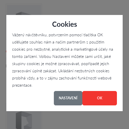
Cookies
Vážený návštěvníku, potvrzením pomocí tlačítka OK
udělujete souhlas nám a našim partnerům s použitím
cookies pro nezbytné, analytické a marketingové účely na
cech mbplast s.r.o.
tomto zařízení. Volbou Nastavení můžete sami určit, jaké
4.6
skupiny cookies je možné zpracovávat, popřípadě jejich
Kozinova 1488, Moravské Budějovice - Moravské
zpracování úplně zakázat. Ukládání nezbytných cookies
probíhá vždy, a to v zájmu zachování funkčnosti webové
prezentace.
NASTAVENÍ
OK