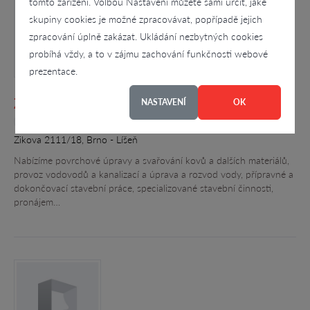
tomto zařízení. Volbou Nastavení můžete sami určit, jaké
skupiny cookies je možné zpracovávat, popřípadě jejich
zpracování úplně zakázat. Ukládání nezbytných cookies
probíhá vždy, a to v zájmu zachování funkčnosti webové
prezentace.
Zbyněk Petráš
NASTAVENÍ
OK
4.4
Zikova 2111/18, Brno - Líšeň
Nabízíme povrchové úpravy a svařování kovů a dalších materiálů,
provoz vodovodů a kanalizací a úprava a rozvod vody, přípravné a
dokončovací stavební práce, specializované stavební činnosti,
pronájem…