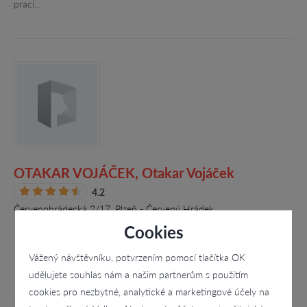
prací…
OTAKAR VOJÁČEK, Otakar Vojáček
4.2
Červenohrádecká 2/17, Plzeň - Červený Hrádek
Cookies
Vážený návštěvníku, potvrzením pomocí tlačítka OK
udělujete souhlas nám a našim partnerům s použitím
cookies pro nezbytné, analytické a marketingové účely na