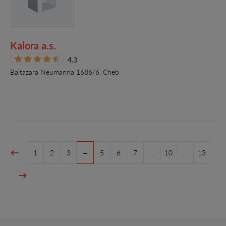
Kalora a.s.
4.3
Baltazara Neumanna 1686/6, Cheb
1
2
3
4
5
6
7
…
10
…
13