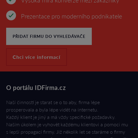
Vysoká míra konverze mezi zákazníky
Prezentace pro moderního podnikatele
PŘIDAT FIRMU DO VYHLEDÁVAČE
Chci více informací
O portálu IDFirma.cz
Naší činností je starat se o to aby, firma lépe
prosperovala a byla lépe vidět na internetu.
Každý klient je jiný a má vždy specifické požadavky.
Naším úkolem je vyhovět každému klientovi a pomoci mu
s lepší propagací firmy. Již několik let se staráme o firmy