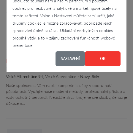
udělujete souhlas nám a našim partnerům s použitím
cookies pro nezbytné, analytické a marketingové účely na
tomto zařízení. Volbou Nastavení můžete sami určit, jaké
skupiny cookies je možné zpracovávat, popřípadě jejich
zpracování úplně zakázat. Ukládání nezbytných cookies
probíhá vždy, a to v zájmu zachování funkčnosti webové
prezentace.
NASTAVENÍ
OK
Petr Kűhnel
4.4
Velké Albrechtice 94, Velké Albrechtice - Nový Jíčín
Naše společnost Vám nabízí kompletní služby v oboru naší
působnosti. Využijte naše moderní metody, profesionální přístup a
vždy ochotný personál. Neustále zkvalitňujeme své služby, čehož je
důkazem…