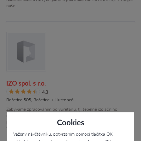
naše…
IZO spol. s r.o.
4.3
Bořetice 505, Bořetice u Hustopečí
Zabýváme zpracováním polyuretanu, tj. tepelně izolačního
materiálu. Sortiment výrobků je velmi rozsáhlý, zahrnuje
Cookies
předizolované potrubní systémy pro teplotní rozsahy 140 až 300
°C. Naší další…
Vážený návštěvníku, potvrzením pomocí tlačítka OK