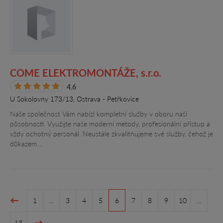
COME ELEKTROMONTÁŽE, s.r.o.
4.6
U Sokolovny 173/13, Ostrava - Petřkovice
Naše společnost Vám nabízí kompletní služby v oboru naší
působnosti. Využijte naše moderní metody, profesionální přístup a
vždy ochotný personál. Neustále zkvalitňujeme své služby, čehož je
důkazem…
1
…
3
4
5
6
7
8
9
10
…
13