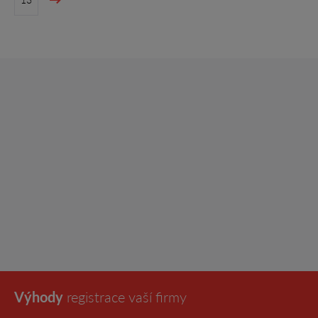
Výhody
registrace vaší firmy