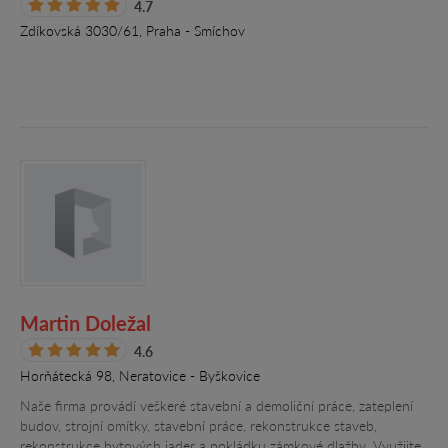
4.7
Zdíkovská 3030/61, Praha - Smíchov
Martin Doležal
4.6
Horňátecká 98, Neratovice - Byškovice
Naše firma provádí veškeré stavební a demoliční práce, zateplení
budov, strojní omítky, stavební práce, rekonstrukce staveb,
rekonstrukce bytových jader a pokládku zámkové dlažby. Využijte