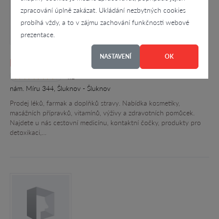
zpracování úplně zakázat. Ukládání nezbytných cookies
probíhá vždy, a to v zájmu zachování funkčnosti webové
prezentace.
NASTAVENÍ
OK
Lékárna na náměstí, Ing. Ladislav Brada
4.1
nám. Míru 344, Šluknov - Šluknov
Prodej léků, farmak a doplňků stravy. Nabídka kosmetiky,
masážních přípravků, vitamínů, výživy a zdravotních pomůcek.
Najdete u nás cestovní medicínu, kontaktní čočky, produkty pro
detoxikaci,…