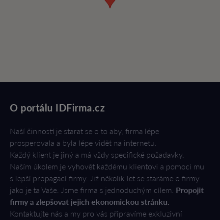
O portálu IDFirma.cz
Naší činností je starat se o to aby, firma lépe
prosperovala a byla lépe vidět na internetu.
Každý klient je jiný a má vždy specifické požadavky.
Naším úkolem je vyhovět každému klientovi a pomoci mu
s lepší propagací firmy. Již několik let se staráme o firmy
jako je ta Vaše. Jsme firma s jednoduchým cílem.
Propojit
firmy a zlepšovat jejich ekonomickou stránku.
Kontaktujte nás a my pro vás připravíme exkluzivní