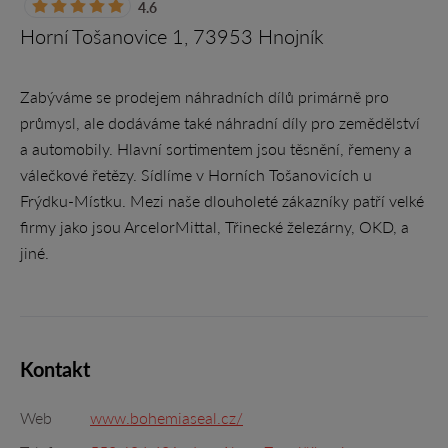
4.6
Horní Tošanovice 1, 73953 Hnojník
Zabýváme se prodejem náhradních dílů primárně pro
průmysl, ale dodáváme také náhradní díly pro zemědělství
a automobily. Hlavní sortimentem jsou těsnění, řemeny a
válečkové řetězy. Sídlíme v Horních Tošanovicích u
Frýdku-Místku. Mezi naše dlouholeté zákazníky patří velké
firmy jako jsou ArcelorMittal, Třinecké železárny, OKD, a
jiné.
Kontakt
Web
www.bohemiaseal.cz/