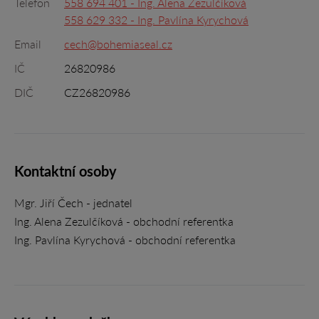
Telefon
558 694 401 - Ing. Alena Zezulčíková
558 629 332 - Ing. Pavlína Kyrychová
Email
cech@bohemiaseal.cz
IČ
26820986
DIČ
CZ26820986
Kontaktní osoby
Mgr. Jiří Čech - jednatel
Ing. Alena Zezulčíková - obchodní referentka
Ing. Pavlína Kyrychová - obchodní referentka