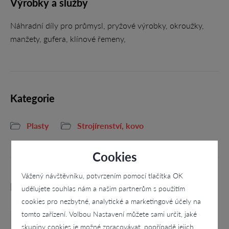
Výrobky a služby
Náhradní díly pro průmysl, pryžové výrobky, okroužky,
manžety, gufera, klínové řemeny,
Kategorie
Plasty
Strojírenství, kovo
Cookies
Vážený návštěvníku, potvrzením pomocí tlačítka OK
Podobné firmy
udělujete souhlas nám a našim partnerům s použitím
cookies pro nezbytné, analytické a marketingové účely na
tomto zařízení. Volbou Nastavení můžete sami určit, jaké
skupiny cookies je možné zpracovávat, popřípadě jejich