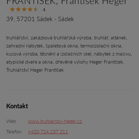
FRANTIŠEK, František Heger
4
39, 57201 Sádek - Sádek
truhlářství, zakázková truhlářská výroba, truhlář, altánek,
zahradní nábytek, špaletová okna, termoizolační okna,
kusová výroba, těsnění a izolačních skel, nábytek z masivu,
atypické dveře a okna, dřevěné výlohy Heger František,
Truhlářství Heger František
Kontakt
Web
www.truhlarstvi-heger.cz
Telefon
+420 724 237 211