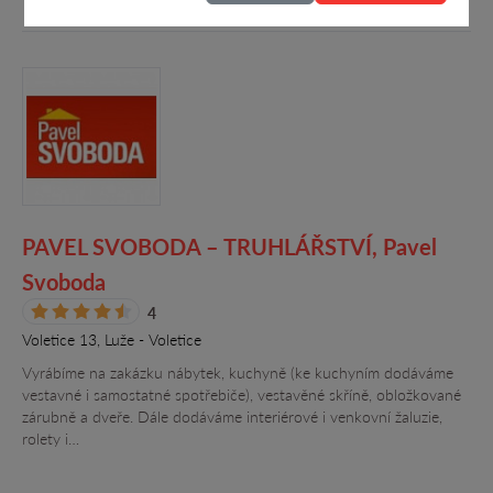
PAVEL SVOBODA – TRUHLÁŘSTVÍ, Pavel
Svoboda
4
Voletice 13, Luže - Voletice
Vyrábíme na zakázku nábytek, kuchyně (ke kuchyním dodáváme
vestavné i samostatné spotřebiče), vestavěné skříně, obložkované
zárubně a dveře. Dále dodáváme interiérové i venkovní žaluzie,
rolety i…