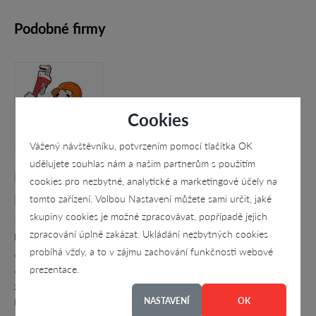
Podobné firmy
Cookies
Vážený návštěvníku, potvrzením pomocí tlačítka OK
udělujete souhlas nám a našim partnerům s použitím
PETR BOUDA - VODOINSTALATÉRSTVÍ U
cookies pro nezbytné, analytické a marketingové účely na
HAVLÍČKOVA BRODU, Petr Bouda
tomto zařízení. Volbou Nastavení můžete sami určit, jaké
skupiny cookies je možné zpracovávat, popřípadě jejich
4.6
zpracování úplně zakázat. Ukládání nezbytných cookies
Lípa 162, Lípa
probíhá vždy, a to v zájmu zachování funkčnosti webové
VODOINSTALATÉRSTVÍ: -montáže, opravy, rekonstrukce a údržba
prezentace.
vodoinstalačních zařízení, montáže rozvodů (ocel, plast, měď),
zařizovací předměty (sanita), plast PE, plast PRR, odpady včetně
přípojek…
NASTAVENÍ
OK