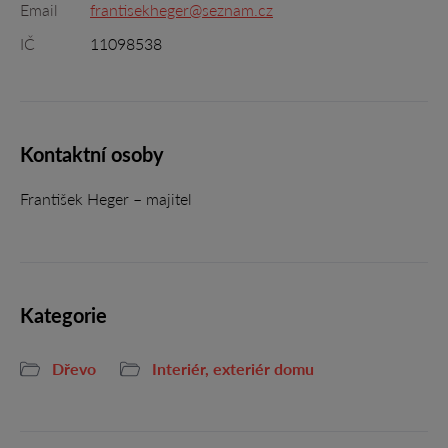
Email
frantisekheger@seznam.cz
IČ
11098538
Kontaktní osoby
František Heger – majitel
Kategorie
Dřevo
Interiér, exteriér domu