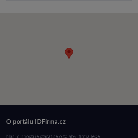
O portálu IDFirma.cz
Naší činností je starat se o to aby, firma lépe