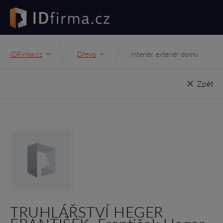
IDFirma.cz
Dřevo
Interiér, exteriér domu
Zpět
TRUHLÁŘSTVÍ HEGER