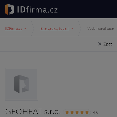
IDFirma.cz
Energetika, topení
Voda, kanalizace
Zpět
GEOHEAT s.r.o.
4.6