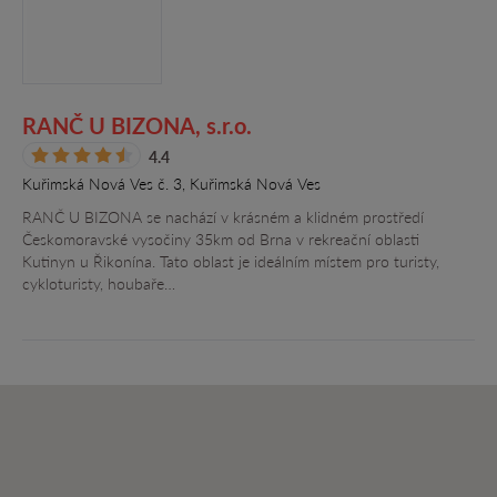
RANČ U BIZONA, s.r.o.
4.4
Kuřimská Nová Ves č. 3, Kuřimská Nová Ves
RANČ U BIZONA se nachází v krásném a klidném prostředí
Českomoravské vysočiny 35km od Brna v rekreační oblasti
Kutinyn u Řikonína. Tato oblast je ideálním místem pro turisty,
cykloturisty, houbaře…