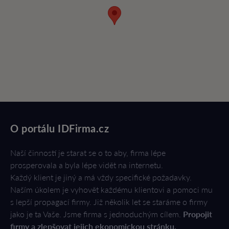
O portálu IDFirma.cz
Naší činností je starat se o to aby, firma lépe
prosperovala a byla lépe vidět na internetu.
Každý klient je jiný a má vždy specifické požadavky.
Naším úkolem je vyhovět každému klientovi a pomoci mu
s lepší propagací firmy. Již několik let se staráme o firmy
jako je ta Vaše. Jsme firma s jednoduchým cílem.
Propojit
firmy a zlepšovat jejich ekonomickou stránku.