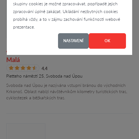
skupiny cookies je možné zpracovávat, popřípadě jejich
zpracování úplně zakázat. Ukládání nezbytných cookies
probíhá vždy, a to v zájmu zachování funkčnosti webové
prezentace.
NASTAVENÍ
OK
APARTMÁN ŠŤASTNÁ 13-ka, PhDr. Miluše
Malá
4.4
Pietteho náměstí 25, Svoboda nad Úpou
Svoboda nad Úpou je nazývána vstupní bránou do východních
Krkonoš. Oblast nabízí návštěvníkům kilometry turistických tras,
cyklostezek a běžkařských tras.