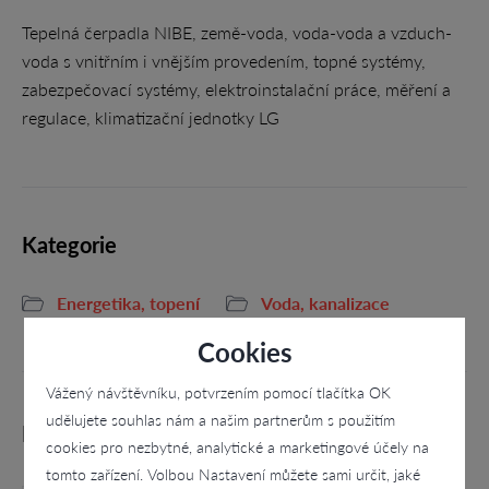
Tepelná čerpadla NIBE, země-voda, voda-voda a vzduch-
voda s vnitřním i vnějším provedením, topné systémy,
zabezpečovací systémy, elektroinstalační práce, měření a
regulace, klimatizační jednotky LG
Kategorie
Energetika, topení
Voda, kanalizace
Cookies
Vážený návštěvníku, potvrzením pomocí tlačítka OK
udělujete souhlas nám a našim partnerům s použitím
Podobné firmy
cookies pro nezbytné, analytické a marketingové účely na
tomto zařízení. Volbou Nastavení můžete sami určit, jaké