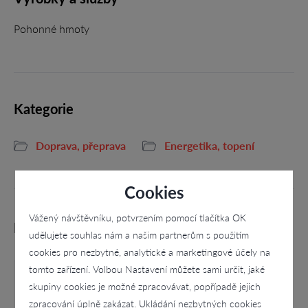
Pohonné hmoty
Kategorie
Doprava, přeprava
Energetika, topení
Cookies
Vážený návštěvníku, potvrzením pomocí tlačítka OK
Podobné firmy
udělujete souhlas nám a našim partnerům s použitím
cookies pro nezbytné, analytické a marketingové účely na
tomto zařízení. Volbou Nastavení můžete sami určit, jaké
skupiny cookies je možné zpracovávat, popřípadě jejich
zpracování úplně zakázat. Ukládání nezbytných cookies