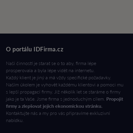
O portálu IDFirma.cz
Naší činností je starat se o to aby, firma lépe
prosperovala a byla lépe vidět na internetu.
Každý klient je jiný a má vždy specifické požadavky.
Naším úkolem je vyhovět každému klientovi a pomoci mu
s lepší propagací firmy. Již několik let se staráme o firmy
jako je ta Vaše. Jsme firma s jednoduchým cílem.
Propojit
firmy a zlepšovat jejich ekonomickou stránku.
Kontaktujte nás a my pro vás připravíme exkluzivní
nabídku.