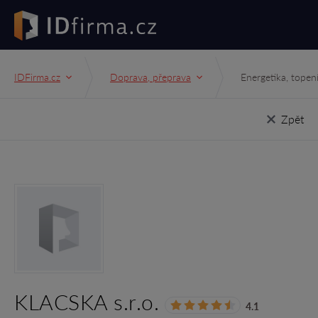
IDFirma.cz
Doprava, přeprava
Energetika, topen
Zpět
KLACSKA s.r.o.
4.1