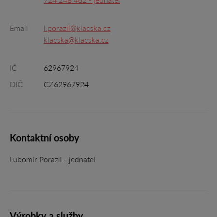
Email
l.porazil@klacska.cz
klacska@klacska.cz
IČ
62967924
DIČ
CZ62967924
Kontaktní osoby
Lubomír Porazil - jednatel
Výrobky a služby