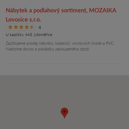
Nábytek a podlahový sortiment, MOZAIKA
Lovosice s.r.o.
4
U kapličky 443, Litoměřice
Zajišťujeme prodej nábytku, koberců, vinylových linoleí a PVC.
Nabízíme dovoz a pokládku zakoupeného zboží.