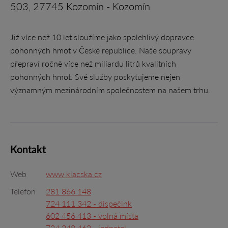
503, 27745 Kozomín - Kozomín
Již více než 10 let sloužíme jako spolehlivý dopravce
pohonných hmot v České republice. Naše soupravy
přepraví ročně více než miliardu litrů kvalitních
pohonných hmot. Své služby poskytujeme nejen
významným mezinárodním společnostem na našem trhu.
Kontakt
Web
www.klacska.cz
Telefon
281 866 148
724 111 342 - dispečink
602 456 413 - volná místa
724 248 462 - jednatel