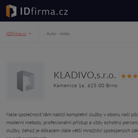
IDFirma.cz
Auto - moto
KLADIVO,s.r.o.
Kamenice 1a, 625 00 Brno
Naše společnost Vám nabízí kompletní služby v oboru naší půs
moderní metody, profesionální přístup a vždy ochotný personá
služby, čehož je důkazem stále větší množství spokojených zák