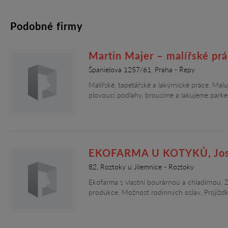
Podobné firmy
Martin Majer – malířské prá
Španielova 1257/61, Praha - Řepy
Malířské, tapetářské a lakýrnické práce. Mal
plovoucí podlahy, brousíme a lakujeme parket
EKOFARMA U KOTYKŮ, Jos
82, Roztoky u Jilemnice - Roztoky
Ekofarma s vlastní bourárnou a chladírnou. 
produkce. Možnost rodinných oslav. Projížďk