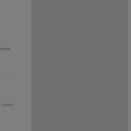
ládáme
 vlastní