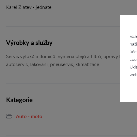
Karel Zlatev - jednatel
Váž
Výrobky a služby
naš
úče
Servis výfuků a tlumičů, výměna olejů a filtrů, opravy karoserií
coo
autoservis, lakování, pneuservis, klimatizace
Ukl
web
Kategorie
Auto - moto