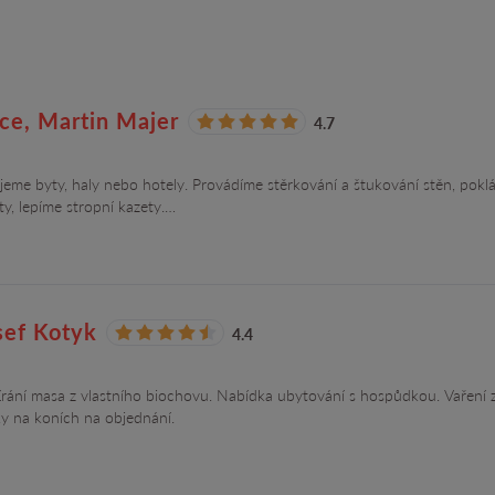
ce, Martin Majer
4.7
ujeme byty, haly nebo hotely. Provádíme stěrkování a štukování stěn, pok
y, lepíme stropní kazety.…
ef Kotyk
4.4
Zrání masa z vlastního biochovu. Nabídka ubytování s hospůdkou. Vaření z
y na koních na objednání.