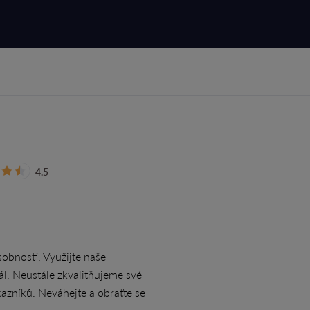
4.5
obnosti. Využijte naše
l. Neustále zkvalitňujeme své
azníků. Neváhejte a obraťte se