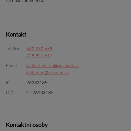
na naši společnost.
Kontakt
Telefon
532 232 659
728 921 617
Email
kz.kladivo.sro@seznam.cz
k.kladivo@seznam.cz
IČ
26233185
DIČ
CZ26233185
Kontaktní osoby