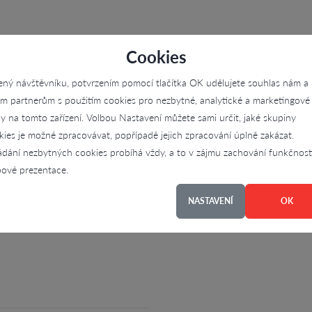
Cookies
ený návštěvníku, potvrzením pomocí tlačítka OK udělujete souhlas nám a
im partnerům s použitím cookies pro nezbytné, analytické a marketingové
ly na tomto zařízení. Volbou Nastavení můžete sami určit, jaké skupiny
, diagnostika vozidel,
kies je možné zpracovávat, popřípadě jejich zpracování úplně zakázat.
ádání nezbytných cookies probíhá vždy, a to v zájmu zachování funkčnost
ové prezentace.
NASTAVENÍ
OK