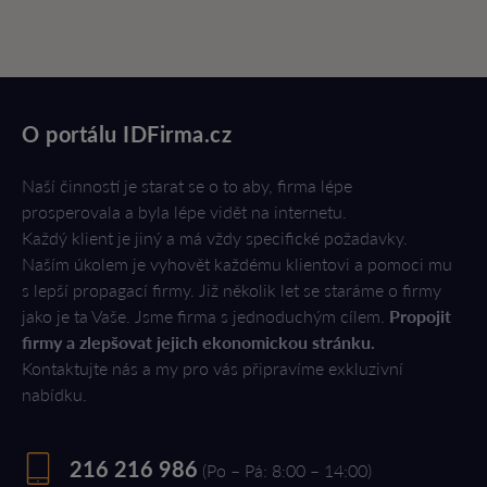
O portálu IDFirma.cz
Naší činností je starat se o to aby, firma lépe
prosperovala a byla lépe vidět na internetu.
Každý klient je jiný a má vždy specifické požadavky.
Naším úkolem je vyhovět každému klientovi a pomoci mu
s lepší propagací firmy. Již několik let se staráme o firmy
jako je ta Vaše. Jsme firma s jednoduchým cílem.
Propojit
firmy a zlepšovat jejich ekonomickou stránku.
Kontaktujte nás a my pro vás připravíme exkluzivní
nabídku.
216 216 986
(Po – Pá: 8:00 – 14:00)