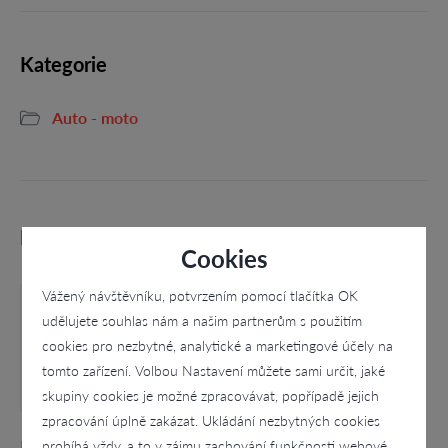
Kategorie
Auto - moto
Podobné firmy
Cookies
Vážený návštěvníku, potvrzením pomocí tlačítka OK
udělujete souhlas nám a našim partnerům s použitím
cookies pro nezbytné, analytické a marketingové účely na
tomto zařízení. Volbou Nastavení můžete sami určit, jaké
skupiny cookies je možné zpracovávat, popřípadě jejich
zpracování úplně zakázat. Ukládání nezbytných cookies
probíhá vždy, a to v zájmu zachování funkčnosti webové