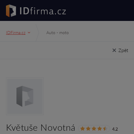
IDFirma.cz
Auto - moto
Zpět
Květuše Novotná
4.2