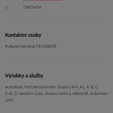
IČ
73925454
Kontaktní osoby
Květuše Novotná,731408295
Výrobky a služby
Autoškola, řidičské oprávnění skupiny AM, A1, A, B, C,
C+E, D, kondiční jízdy, školení řidičů a referentů, automobil
LIAZ