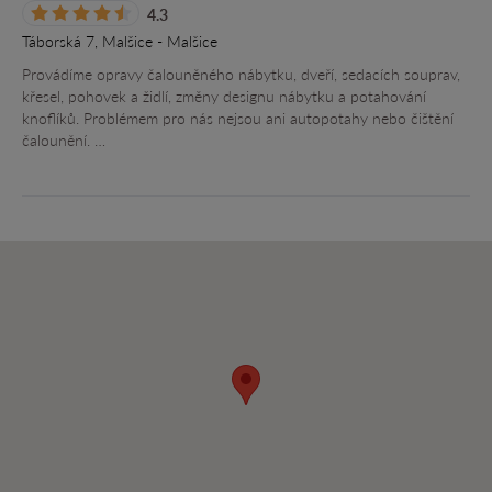
4.3
Táborská 7, Malšice - Malšice
Provádíme opravy čalouněného nábytku, dveří, sedacích souprav,
křesel, pohovek a židlí, změny designu nábytku a potahování
knoflíků. Problémem pro nás nejsou ani autopotahy nebo čištění
čalounění. …