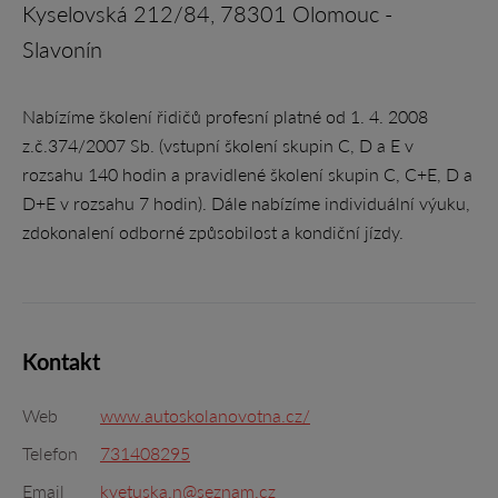
Kyselovská 212/84, 78301 Olomouc -
Slavonín
Nabízíme školení řidičů profesní platné od 1. 4. 2008
z.č.374/2007 Sb. (vstupní školení skupin C, D a E v
rozsahu 140 hodin a pravidlené školení skupin C, C+E, D a
D+E v rozsahu 7 hodin). Dále nabízíme individuální výuku,
zdokonalení odborné způsobilost a kondiční jízdy.
Kontakt
Web
www.autoskolanovotna.cz/
Telefon
731408295
Email
kvetuska.n@seznam.cz