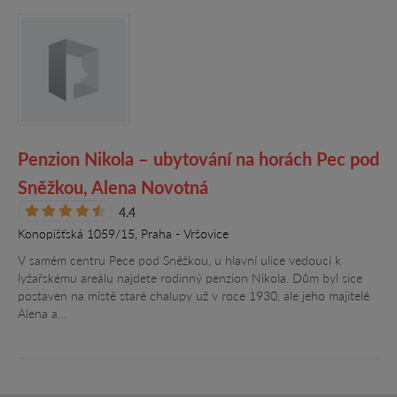
Penzion Nikola – ubytování na horách Pec pod
Sněžkou, Alena Novotná
4.4
Konopišťská 1059/15, Praha - Vršovice
V samém centru Pece pod Sněžkou, u hlavní ulice vedoucí k
lyžařskému areálu najdete rodinný penzion Nikola. Dům byl sice
postaven na místě staré chalupy už v roce 1930, ale jeho majitelé
Alena a…