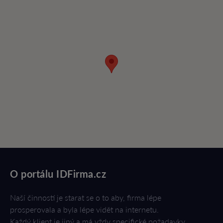
O portálu IDFirma.cz
Naší činností je starat se o to aby, firma lépe
prosperovala a byla lépe vidět na internetu.
Každý klient je jiný a má vždy specifické požadavky.