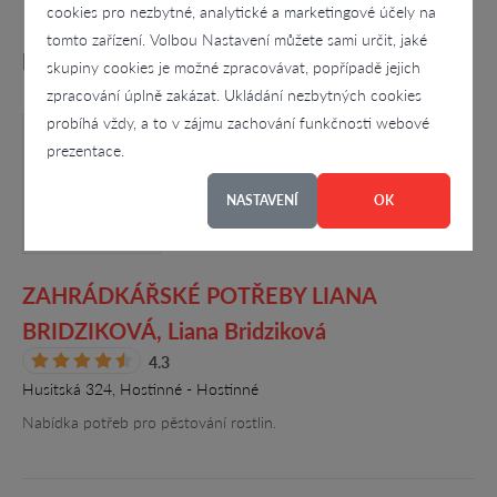
cookies pro nezbytné, analytické a marketingové účely na
tomto zařízení. Volbou Nastavení můžete sami určit, jaké
Podobné firmy
skupiny cookies je možné zpracovávat, popřípadě jejich
zpracování úplně zakázat. Ukládání nezbytných cookies
probíhá vždy, a to v zájmu zachování funkčnosti webové
prezentace.
NASTAVENÍ
OK
ZAHRÁDKÁŘSKÉ POTŘEBY LIANA
BRIDZIKOVÁ, Liana Bridziková
4.3
Husitská 324, Hostinné - Hostinné
Nabídka potřeb pro pěstování rostlin.