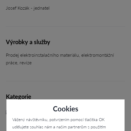
Josef Kozák - jednatel
Výrobky a služby
Prodej elektroinstalačního materiálu, elektromontážní
práce, revize
Kategorie
Cookies
Elektro
Vážený návštěvníku, potvrzením pomocí tlačítka OK
udělujete souhlas nám a našim partnerům s použitím