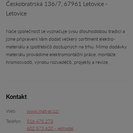
Českobratrská 136/7, 67961 Letovice -
Letovice
Naše společnost se vyznačuje svou dlouhodobou tradicí a
jsme připraveni Vám dodat veškerý sortiment elektro-
materiálu a spotřebičů dostupných na trhu. Mimo dodávky
materiálu provádíme elektromontážní práce, montáže
hromosvodů, výrobu rozvaděčů, projekty a revize.
Kontakt
Web
www.mat-el.cz/
Telefon
516 475 273
602 573 620 - jednatel