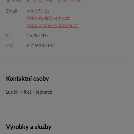
Telefon
603 142 858 - Luděk Mikeš
Email
mino@ji.cz
mino-hydr@volny.cz
mino@mino-hydroma.cz
IČ
26237407
DIČ
CZ26237407
Kontaktní osoby
Luděk Mikeš - jednatel
Výrobky a služby