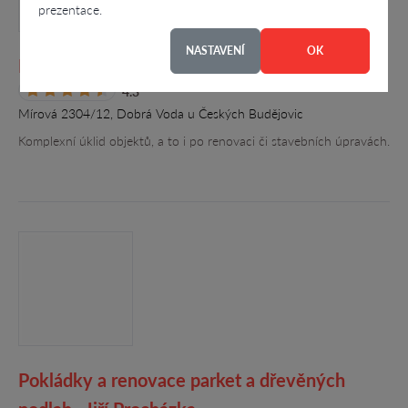
prezentace.
NASTAVENÍ
OK
KMU servis, Marie Koubová
4.3
Mírová 2304/12, Dobrá Voda u Českých Budějovic
Komplexní úklid objektů, a to i po renovaci či stavebních úpravách.
Pokládky a renovace parket a dřevěných