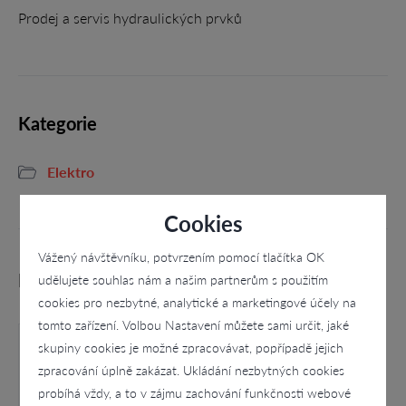
Prodej a servis hydraulických prvků
Kategorie
Elektro
Cookies
Vážený návštěvníku, potvrzením pomocí tlačítka OK
Podobné firmy
udělujete souhlas nám a našim partnerům s použitím
cookies pro nezbytné, analytické a marketingové účely na
tomto zařízení. Volbou Nastavení můžete sami určit, jaké
skupiny cookies je možné zpracovávat, popřípadě jejich
zpracování úplně zakázat. Ukládání nezbytných cookies
probíhá vždy, a to v zájmu zachování funkčnosti webové