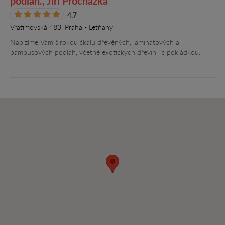
podlah., Jiří Procházka
4.7
Vratimovská 483, Praha - Letňany
Nabízíme Vám širokou škálu dřevěných, laminátových a
bambusových podlah, včetně exotických dřevin i s pokládkou.