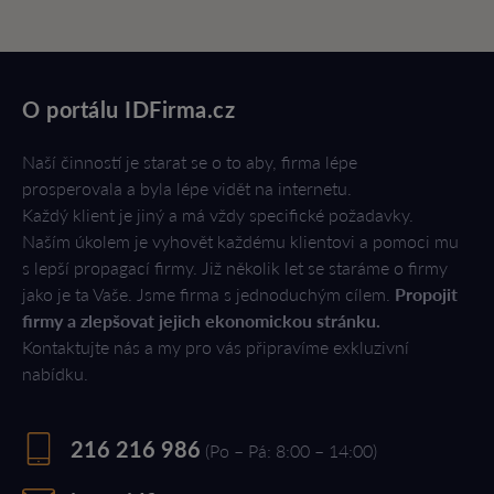
O portálu IDFirma.cz
Naší činností je starat se o to aby, firma lépe
prosperovala a byla lépe vidět na internetu.
Každý klient je jiný a má vždy specifické požadavky.
Naším úkolem je vyhovět každému klientovi a pomoci mu
s lepší propagací firmy. Již několik let se staráme o firmy
jako je ta Vaše. Jsme firma s jednoduchým cílem.
Propojit
firmy a zlepšovat jejich ekonomickou stránku.
Kontaktujte nás a my pro vás připravíme exkluzivní
nabídku.
216 216 986
(Po – Pá: 8:00 – 14:00)