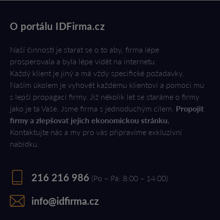
O portálu IDFirma.cz
Naší činností je starat se o to aby, firma lépe
prosperovala a byla lépe vidět na internetu.
Každý klient je jiný a má vždy specifické požadavky.
Naším úkolem je vyhovět každému klientovi a pomoci mu
s lepší propagací firmy. Již několik let se staráme o firmy
jako je ta Vaše. Jsme firma s jednoduchým cílem.
Propojit
firmy a zlepšovat jejich ekonomickou stránku.
Kontaktujte nás a my pro vás připravíme exkluzivní
nabídku.
216 216 986
(Po – Pá: 8:00 – 14:00)
info@idfirma.cz