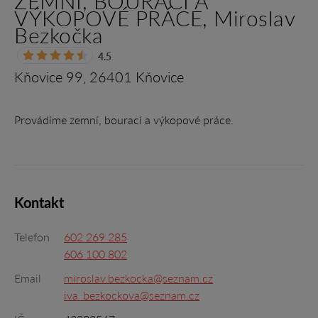
ZEMNÍ, BOURACÍ A
VÝKOPOVÉ PRÁCE, Miroslav
Bezkočka
4.5
Kňovice 99, 26401 Kňovice
Provádíme zemní, bourací a výkopové práce.
Kontakt
Telefon
602 269 285
606 100 802
Email
miroslav.bezkocka@seznam.cz
iva_bezkockova@seznam.cz