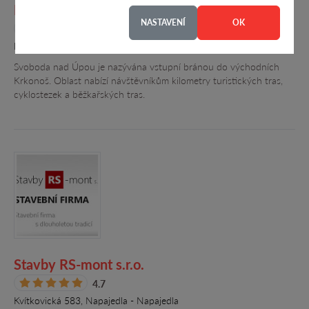
Malá
NASTAVENÍ
OK
4.4
Pietteho náměstí 25, Svoboda nad Úpou
Svoboda nad Úpou je nazývána vstupní bránou do východních
Krkonoš. Oblast nabízí návštěvníkům kilometry turistických tras,
cyklostezek a běžkařských tras.
Stavby RS-mont s.r.o.
4.7
Kvítkovická 583, Napajedla - Napajedla