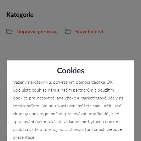
Kategorie
Doprava, přeprava
Stavebnictví
Podobné firmy
Cookies
Vážený návštěvníku, potvrzením pomocí tlačítka OK
udělujete souhlas nám a našim partnerům s použitím
cookies pro nezbytné, analytické a marketingové účely na
tomto zařízení. Volbou Nastavení můžete sami určit, jaké
skupiny cookies je možné zpracovávat, popřípadě jejich
zpracování úplně zakázat. Ukládání nezbytných cookies
probíhá vždy, a to v zájmu zachování funkčnosti webové
APARTMÁN ŠŤASTNÁ 13-ka, PhDr. Miluše
prezentace.