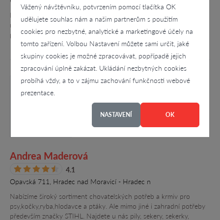
U Keramičky 291, Chlumčany
Vážený návštěvníku, potvrzením pomocí tlačítka OK
Prodej dlažeb a obkladů, stavební chemie a ostatních stavebních
udělujete souhlas nám a našim partnerům s použitím
materiálů. Provádíme návrhy koupelen, koupelny na klíč, stavební
cookies pro nezbytné, analytické a marketingové účely na
práce, zateplení budov, rekonstrukce bytových jader či realizace…
tomto zařízení. Volbou Nastavení můžete sami určit, jaké
skupiny cookies je možné zpracovávat, popřípadě jejich
zpracování úplně zakázat. Ukládání nezbytných cookies
probíhá vždy, a to v zájmu zachování funkčnosti webové
prezentace.
NASTAVENÍ
OK
Andrea Maderová
4.1
Opavská 711, Hradec nad Moravicí - Hradec n
Nabízíme široký sortiment chovatelských potřeb a krmiv pro
psy,kočky,ryba,hlodavce a ptáky. Ale mimo jiné i zahradní potřeby
především značky STIHL. Najdete u nás pily, sekery, sekerky,