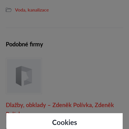
Voda, kanalizace
Podobné firmy
Dlažby, obklady – Zdeněk Polívka, Zdeněk
Polívka
Cookies
4