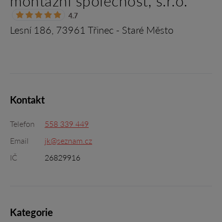
montážní společnost, s.r.o.
4.7
Lesní 186, 73961 Třinec - Staré Město
Kontakt
Telefon
558 339 449
Email
jk@seznam.cz
IČ
26829916
Kategorie