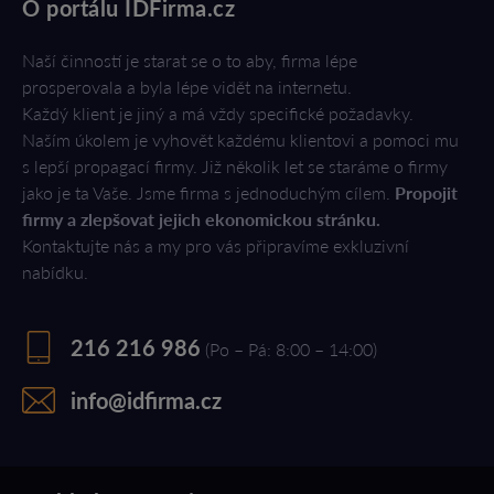
O portálu IDFirma.cz
Naší činností je starat se o to aby, firma lépe
prosperovala a byla lépe vidět na internetu.
Každý klient je jiný a má vždy specifické požadavky.
Naším úkolem je vyhovět každému klientovi a pomoci mu
s lepší propagací firmy. Již několik let se staráme o firmy
jako je ta Vaše. Jsme firma s jednoduchým cílem.
Propojit
firmy a zlepšovat jejich ekonomickou stránku.
Kontaktujte nás a my pro vás připravíme exkluzivní
nabídku.
216 216 986
(Po – Pá: 8:00 – 14:00)
info@idfirma.cz