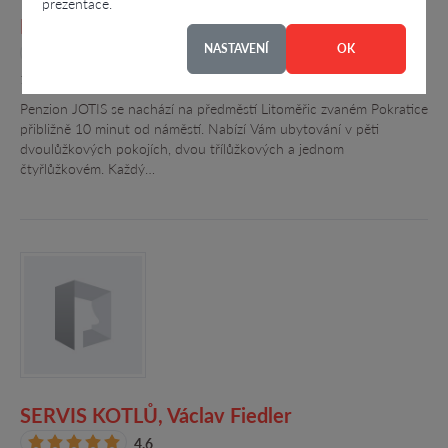
prezentace.
PENZION JOTIS, Blanka Bedlivá
NASTAVENÍ
OK
4.6
102, Velké Žernoseky - Velké Žernos
Penzion JOTIS se nachází na předměstí Litoměřic zvaném Pokratice
přibližně 10 minut od náměstí. Nabízí Vám ubytování v pěti
dvoulůžkových pokojích, dvou třílůžkových a jednom
čtyřlůžkovém. Každý…
SERVIS KOTLŮ, Václav Fiedler
4.6