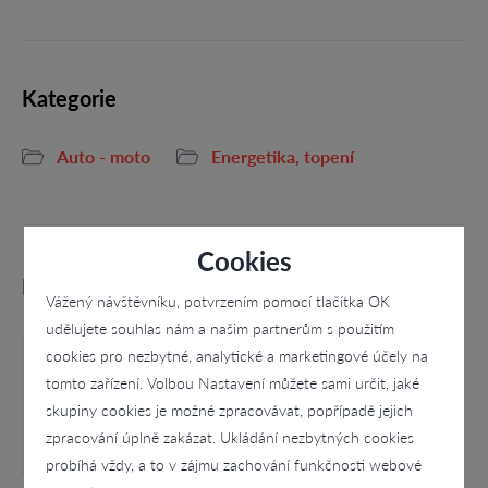
Kategorie
Auto - moto
Energetika, topení
Cookies
Podobné firmy
Vážený návštěvníku, potvrzením pomocí tlačítka OK
udělujete souhlas nám a našim partnerům s použitím
cookies pro nezbytné, analytické a marketingové účely na
tomto zařízení. Volbou Nastavení můžete sami určit, jaké
skupiny cookies je možné zpracovávat, popřípadě jejich
zpracování úplně zakázat. Ukládání nezbytných cookies
probíhá vždy, a to v zájmu zachování funkčnosti webové