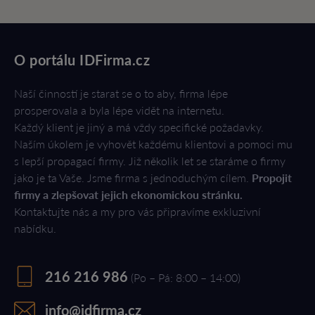
O portálu IDFirma.cz
Naší činností je starat se o to aby, firma lépe
prosperovala a byla lépe vidět na internetu.
Každý klient je jiný a má vždy specifické požadavky.
Naším úkolem je vyhovět každému klientovi a pomoci mu
s lepší propagací firmy. Již několik let se staráme o firmy
jako je ta Vaše. Jsme firma s jednoduchým cílem.
Propojit
firmy a zlepšovat jejich ekonomickou stránku.
Kontaktujte nás a my pro vás připravíme exkluzivní
nabídku.
216 216 986
(Po – Pá: 8:00 – 14:00)
info@idfirma.cz