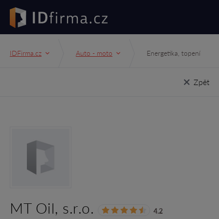
IDFirma.cz
Auto - moto
Energetika, topení
Zpět
MT Oil, s.r.o.
4.2