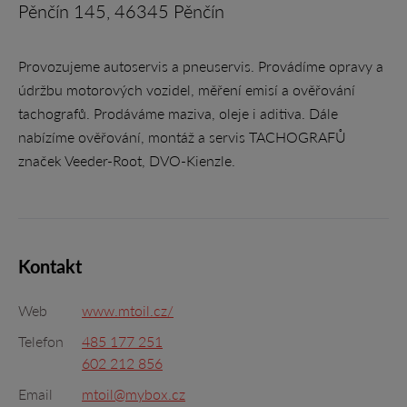
Pěnčín 145, 46345 Pěnčín
Provozujeme autoservis a pneuservis. Provádíme opravy a
údržbu motorových vozidel, měření emisí a ověřování
tachografů. Prodáváme maziva, oleje i aditiva. Dále
nabízíme ověřování, montáž a servis TACHOGRAFŮ
značek Veeder-Root, DVO-Kienzle.
Kontakt
Web
www.mtoil.cz/
Telefon
485 177 251
602 212 856
Email
mtoil@mybox.cz