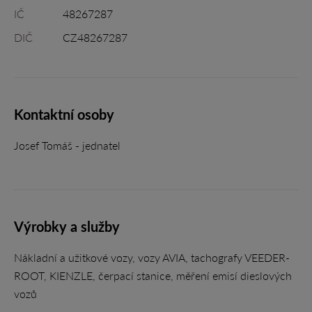
IČ
48267287
DIČ
CZ48267287
Kontaktní osoby
Josef Tomáš - jednatel
Výrobky a služby
Nákladní a užitkové vozy, vozy AVIA, tachografy VEEDER-
ROOT, KIENZLE, čerpací stanice, měření emisí dieslových
vozů