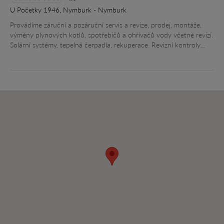
U Početky 1946, Nymburk - Nymburk
Provádíme záruční a pozáruční servis a revize, prodej, montáže,
výměny plynových kotlů, spotřebičů a ohřívačů vody včetně revizí.
Solární systémy, tepelná čerpadla, rekuperace. Revizní kontroly…