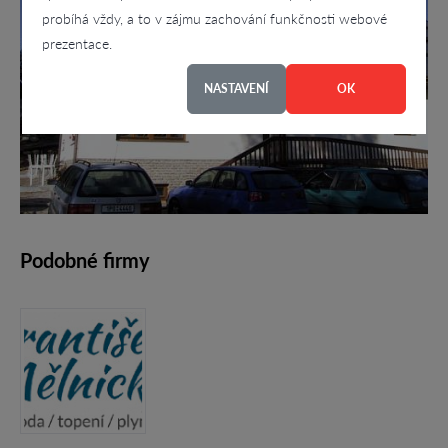
probíhá vždy, a to v zájmu zachování funkčnosti webové
prezentace.
NASTAVENÍ
OK
Podobné firmy