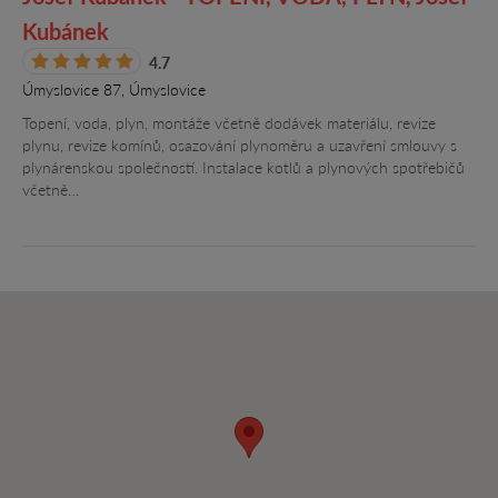
Kubánek
4.7
Úmyslovice 87, Úmyslovice
Topení, voda, plyn, montáže včetně dodávek materiálu, revize
plynu, revize komínů, osazování plynoměru a uzavření smlouvy s
plynárenskou společností. Instalace kotlů a plynových spotřebičů
včetně…