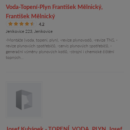
Voda-Topení-Plyn František Mělnický,
František Mělnický
4.2
Jeníkovice 223, Jeníkovice
-Montáže (voda, topení, plyn), -revize plynovodů, -revize TNS, -
revize plynových spotřebičů, -servis plynových spotřebičů, -
generační výměny plynových kotlů, -strojní i chemické čištění
topných…
Josef Kubánek - TOPENÍ, VODA, PLYN, Josef