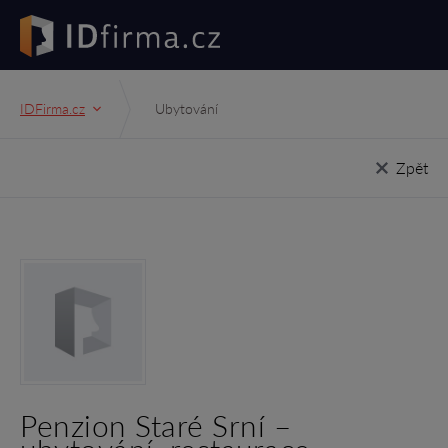
IDFirma.cz
Ubytování
Zpět
Penzion Staré Srní –