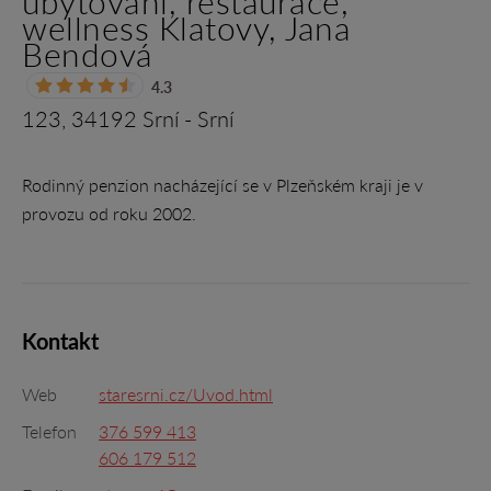
ubytování, restaurace,
wellness Klatovy, Jana
Bendová
4.3
123, 34192 Srní - Srní
Rodinný penzion nacházející se v Plzeňském kraji je v
provozu od roku 2002.
Kontakt
Web
staresrni.cz/Uvod.html
Telefon
376 599 413
606 179 512