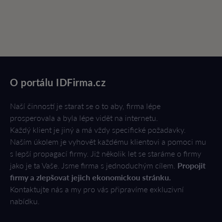
O portálu IDFirma.cz
Naší činností je starat se o to aby, firma lépe
prosperovala a byla lépe vidět na internetu.
Každý klient je jiný a má vždy specifické požadavky.
Naším úkolem je vyhovět každému klientovi a pomoci mu
s lepší propagací firmy. Již několik let se staráme o firmy
jako je ta Vaše. Jsme firma s jednoduchým cílem.
Propojit
firmy a zlepšovat jejich ekonomickou stránku.
Kontaktujte nás a my pro vás připravíme exkluzivní
nabídku.