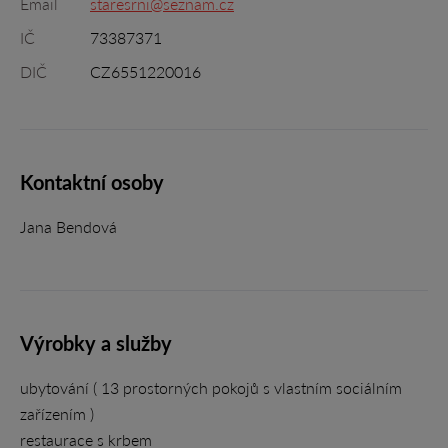
Email
staresrni@seznam.cz
IČ
73387371
DIČ
CZ6551220016
Kontaktní osoby
Jana Bendová
Výrobky a služby
ubytování ( 13 prostorných pokojů s vlastním sociálním
zařízením )
restaurace s krbem