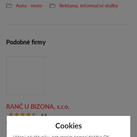
Auto - moto
Reklama, informační služby
Podobné firmy
RANČ U BIZONA, s.r.o.
4.4
Kuřimská Nová Ves č. 3, Kuřimská Nová Ves
Cookies
RANČ U BIZONA se nachází v krásném a klidném prostředí
Vážený návštěvníku, potvrzením pomocí tlačítka OK