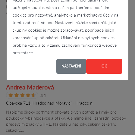
Českomoravské vysočiny 35km od Brna v rekreační oblasti
Kutinyn u Řikonína. Tato oblast je ideálním místem pro turisty,
udělujete souhlas nám a našim partnerům s použitím
cykloturisty, houbaře…
cookies pro nezbytné, analytické a marketingové účely na
tomto zařízení. Volbou Nastavení můžete sami určit, jaké
skupiny cookies je možné zpracovávat, popřípadě jejich
zpracování úplně zakázat. Ukládání nezbytných cookies
probíhá vždy, a to v zájmu zachování funkčnosti webové
prezentace.
NASTAVENÍ
OK
Andrea Maderová
4.1
Opavská 711, Hradec nad Moravicí - Hradec n
Nabízíme široký sortiment chovatelských potřeb a krmiv pro
psy,kočky,ryba,hlodavce a ptáky. Ale mimo jiné i zahradní potřeby
především značky STIHL. Najdete u nás pily, sekery, sekerky,
sekačky,…