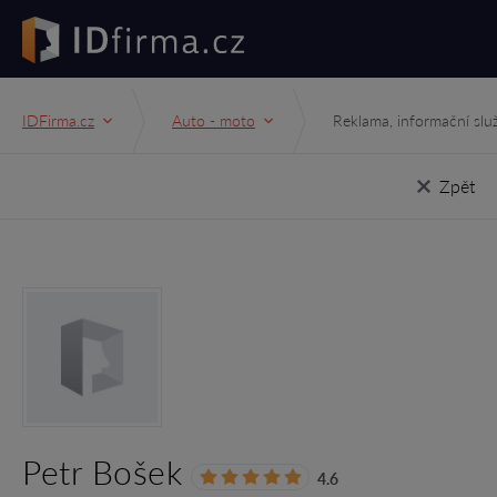
IDFirma.cz
Auto - moto
Reklama, informační slu
Zpět
Petr Bošek
4.6