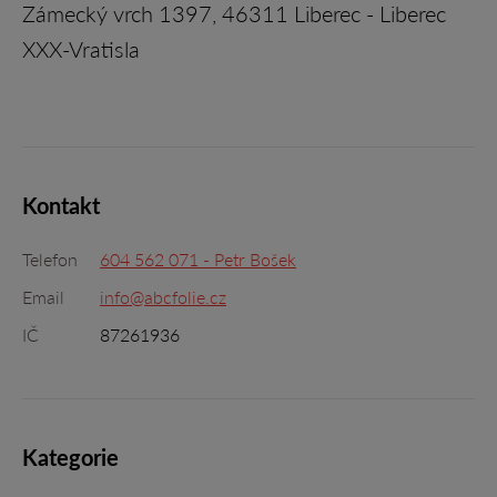
Zámecký vrch 1397, 46311 Liberec - Liberec
XXX-Vratisla
Kontakt
Telefon
604 562 071 - Petr Bošek
Email
info@abcfolie.cz
IČ
87261936
Kategorie