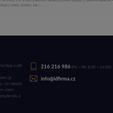
olní výlety, školení, ale i…
yla lépe vidět
216 216 986
(Po – Pá: 8:00 – 14:00)
olem je
info@idfirma.cz
. Již několik
ým cílem.
ktujte nás a