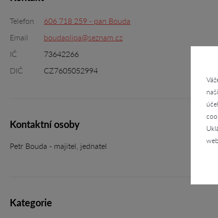
Telefon
606 718 259 - pan Bouda
Email
boudaplipa@seznam.cz
IČ
73642266
DIČ
CZ7605052994
Váž
naš
úče
coo
Kontaktní osoby
Ukl
web
Petr Bouda - majitel, jednatel
Kategorie