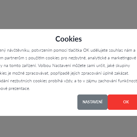
Cookies
ený návštěvníku, potvrzením pomocí tlačítka OK udělujete souhlas nám a
im partnerům s použitím cookies pro nezbytné, analytické a marketingové
ly na tomto zařízení. Volbou Nastavení můžete sami určit, jaké skupiny
kies je možné zpracovávat, popřípadě jejich zpracování úplně zakázat.
ádání nezbytných cookies probíhá vždy, a to v zájmu zachování funkčnost
ové prezentace.
NASTAVENÍ
OK