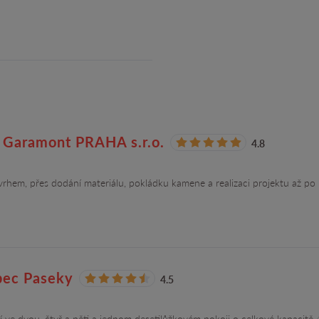
aramont PRAHA s.r.o.
4.8
hem, přes dodání materiálu, pokládku kamene a realizaci projektu až po
ec Paseky
4.5
e dvou, čtyř a pěti a jednom desetilůžkovém pokoji o celkové kapacitě 4