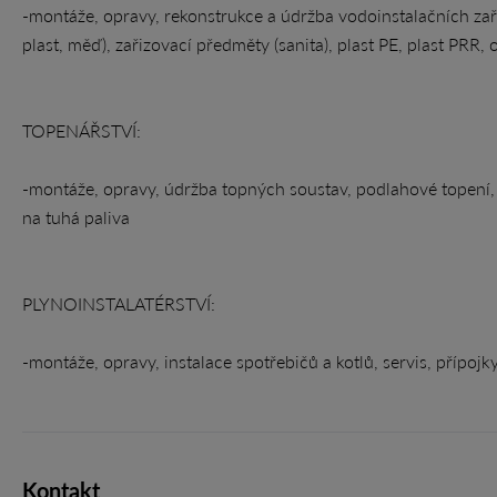
-montáže, opravy, rekonstrukce a údržba vodoinstalačních zař
plast, měď), zařizovací předměty (sanita), plast PE, plast PRR,
TOPENÁŘSTVÍ:
-montáže, opravy, údržba topných soustav, podlahové topení, el
na tuhá paliva
PLYNOINSTALATÉRSTVÍ:
-montáže, opravy, instalace spotřebičů a kotlů, servis, přípojk
Kontakt