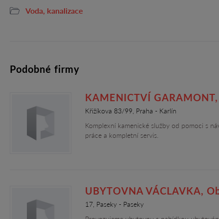
Voda, kanalizace
Podobné firmy
KAMENICTVÍ GARAMONT, G
Křižíkova 83/99, Praha - Karlín
Komplexní kamenické služby od pomoci s návr
práce a kompletní servis.
UBYTOVNA VÁCLAVKA, Ob
17, Paseky - Paseky
Provozujeme ubytovnu s nabídkou ubytování v