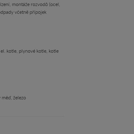
ízení, montáže rozvodů (ocel,
 odpady včetně přípojek
. kotle, plynové kotle, kotle
y měď, železo