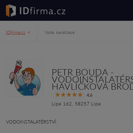
IDFirma.cz
Voda, kanalizace
PETR BOUDA -
VODOINSTALATÉRS
HAVLÍČKOVA BRODU
4.6
Lípa 162, 58257 Lípa
VODOINSTALATÉRSTVÍ: