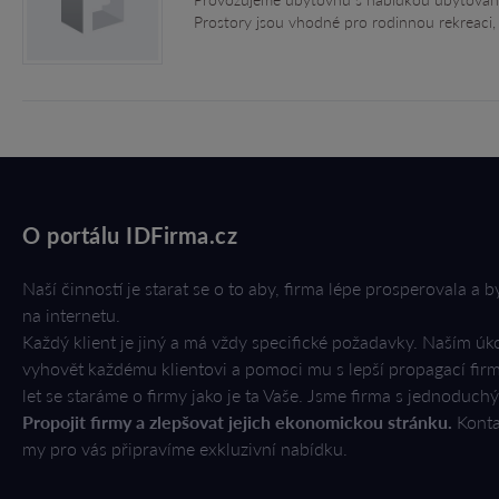
Prostory jsou vhodné pro rodinnou rekreaci, šk
O portálu IDFirma.cz
Naší činností je starat se o to aby, firma lépe prosperovala a b
na internetu.
Každý klient je jiný a má vždy specifické požadavky. Naším úk
vyhovět každému klientovi a pomoci mu s lepší propagací firmy
let se staráme o firmy jako je ta Vaše. Jsme firma s jednoduch
Propojit firmy a zlepšovat jejich ekonomickou stránku.
Konta
my pro vás připravíme exkluzivní nabídku.