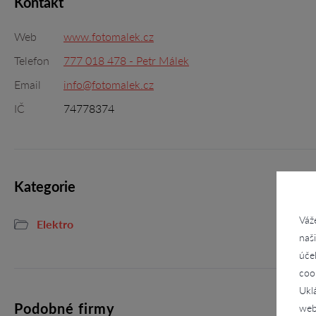
Kontakt
Web
www.fotomalek.cz
Telefon
777 018 478 - Petr Málek
Email
info@fotomalek.cz
IČ
74778374
Kategorie
Váž
Elektro
naš
úče
coo
Ukl
Podobné firmy
web