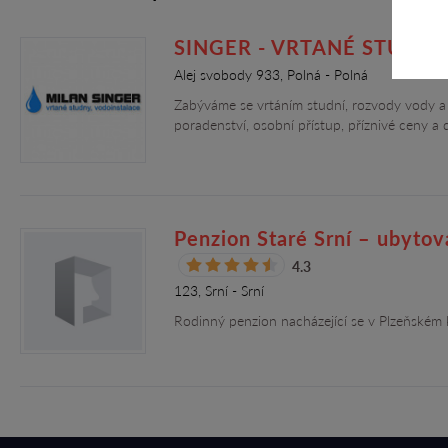
SINGER - VRTANÉ STUDNY s
Alej svobody 933, Polná - Polná
Zabýváme se vrtáním studní, rozvody vody a 
poradenství, osobní přístup, příznivé ceny a
Penzion Staré Srní – ubytov
4.3
123, Srní - Srní
Rodinný penzion nacházející se v Plzeňském k