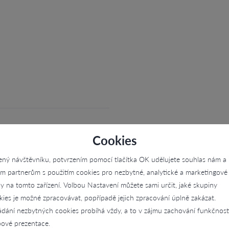
Cookies
ený návštěvníku, potvrzením pomocí tlačítka OK udělujete souhlas nám a
im partnerům s použitím cookies pro nezbytné, analytické a marketingové
ly na tomto zařízení. Volbou Nastavení můžete sami určit, jaké skupiny
kies je možné zpracovávat, popřípadě jejich zpracování úplně zakázat.
ádání nezbytných cookies probíhá vždy, a to v zájmu zachování funkčnost
ové prezentace.