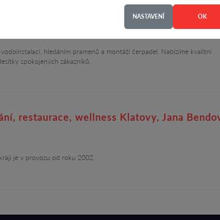
NASTAVENÍ
OK
.r.o.
4.1
vodoinstalací, hledáním pramenů a montáží čerpadel. Nabízíme kvalitní
 desítky spokojených zákazníků.
ání, restaurace, wellness Klatovy, Jana Bendo
raji je v provozu od roku 2002.