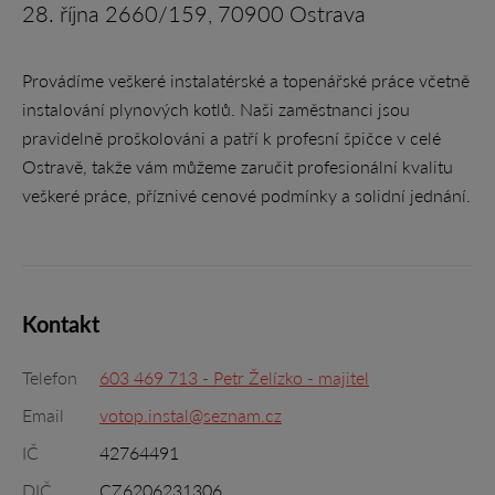
28. října 2660/159, 70900 Ostrava
Provádíme veškeré instalatérské a topenářské práce včetně
instalování plynových kotlů. Naši zaměstnanci jsou
pravidelně proškolováni a patří k profesní špičce v celé
Ostravě, takže vám můžeme zaručit profesionální kvalitu
veškeré práce, příznivé cenové podmínky a solidní jednání.
Kontakt
Telefon
603 469 713 - Petr Želízko - majitel
Email
votop.instal@seznam.cz
IČ
42764491
DIČ
CZ6206231306