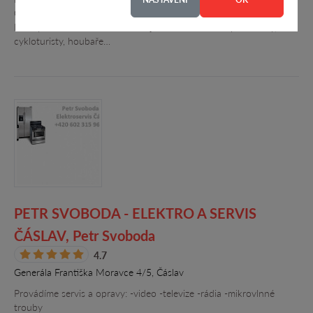
Českomoravské vysočiny 35km od Brna v rekreační oblasti
Kutinyn u Řikonína. Tato oblast je ideálním místem pro turisty,
cykloturisty, houbaře…
PETR SVOBODA - ELEKTRO A SERVIS
ČÁSLAV, Petr Svoboda
4.7
Generála Františka Moravce 4/5, Čáslav
Provádíme servis a opravy: -video -televize -rádia -mikrovlnné
trouby