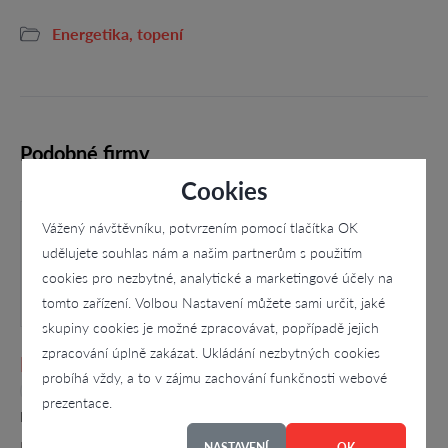
Energetika, topení
Podobné firmy
Cookies
Vážený návštěvníku, potvrzením pomocí tlačítka OK
udělujete souhlas nám a našim partnerům s použitím
cookies pro nezbytné, analytické a marketingové účely na
tomto zařízení. Volbou Nastavení můžete sami určit, jaké
skupiny cookies je možné zpracovávat, popřípadě jejich
zpracování úplně zakázat. Ukládání nezbytných cookies
RANČ U BIZONA, s.r.o.
probíhá vždy, a to v zájmu zachování funkčnosti webové
4.4
prezentace.
Kuřimská Nová Ves č. 3, Kuřimská Nová Ves
RANČ U BIZONA se nachází v krásném a klidném prostředí
NASTAVENÍ
OK