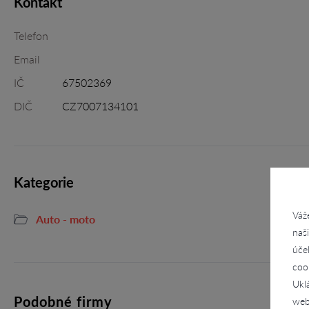
Kontakt
Telefon
Email
IČ
67502369
DIČ
CZ7007134101
Kategorie
Váž
Auto - moto
naš
úče
coo
Ukl
Podobné firmy
web