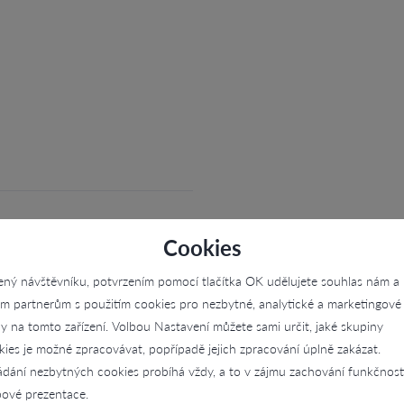
Cookies
ený návštěvníku, potvrzením pomocí tlačítka OK udělujete souhlas nám a
im partnerům s použitím cookies pro nezbytné, analytické a marketingové
ly na tomto zařízení. Volbou Nastavení můžete sami určit, jaké skupiny
kies je možné zpracovávat, popřípadě jejich zpracování úplně zakázat.
ádání nezbytných cookies probíhá vždy, a to v zájmu zachování funkčnost
ové prezentace.