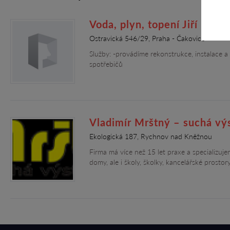
Voda, plyn, topení Jiří Kroc, 
Ostravická 546/29, Praha - Čakovice
Služby: -provádíme rekonstrukce, instalace 
spotřebičů
Vladimír Mrštný – suchá vý
Ekologická 187, Rychnov nad Kněžnou
Firma má více než 15 let praxe a specializuj
domy, ale i školy, školky, kancelářské prosto