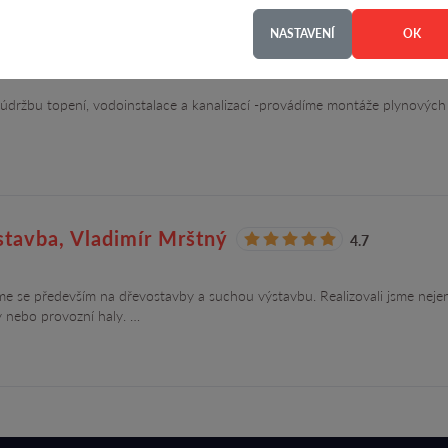
NASTAVENÍ
OK
Jiří Kroc
4.8
a údržbu topení, vodoinstalace a kanalizací -provádíme montáže plynových
stavba, Vladimír Mrštný
4.7
eme se především na dřevostavby a suchou výstavbu. Realizovali jsme neje
ry nebo provozní haly. …