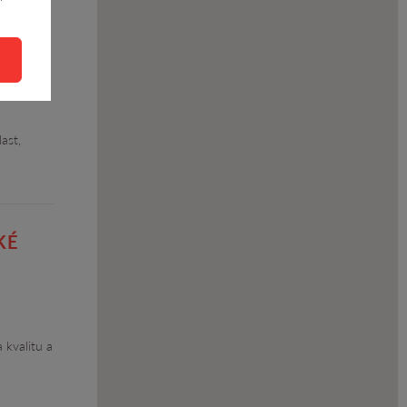
ouda
ast,
KÉ
 kvalitu a