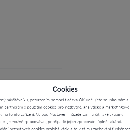
Cookies
ený návštěvníku, potvrzením pomocí tlačítka OK udělujete souhlas nám a
im partnerům s použitím cookies pro nezbytné, analytické a marketingové
ly na tomto zařízení. Volbou Nastavení můžete sami určit, jaké skupiny
kies je možné zpracovávat, popřípadě jejich zpracování úplně zakázat.
ádání nezbytných cookies probíhá vždy, a to v zájmu zachování funkčnost