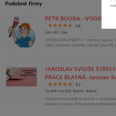
Podobné firmy
web
PETR BOUDA - VODOINSTA
4.6
Lípa 162, Lípa
VODOINSTALATÉRSTVÍ: -montáže, opravy, reko
měď), zařizovací předměty (sanita), plast PE
JAROSLAV SVOJŠE STŘECH
PRÁCE BLATNÁ, Jaroslav S
4.7
Na Bílé husi 820, Blatná - Blatná
Nabízíme dlouholeté zkušenosti v oblasti po
bezpečnost práce. Poskytujeme nadstandardn