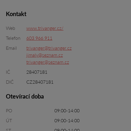
Kontakt
Web
www.trivanger.cz/
Telefon
603 966 911
Email
trivanger@trivanger.cz
jimaly@seznam.cz
trivanger@seznam.cz
IČ
28407181
DIČ
CZ28407181
Otevírací doba
PO
09:00-14:00
ÚT
09:00-14:00
ST
09:00-14:00