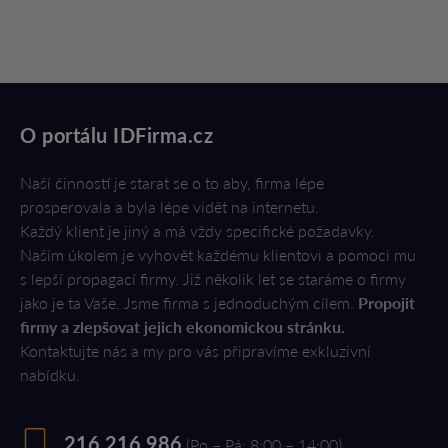
O portálu IDFirma.cz
Naší činností je starat se o to aby, firma lépe
prosperovala a byla lépe vidět na internetu.
Každý klient je jiný a má vždy specifické požadavky.
Naším úkolem je vyhovět každému klientovi a pomoci mu
s lepší propagací firmy. Již několik let se staráme o firmy
jako je ta Vaše. Jsme firma s jednoduchým cílem.
Propojit
firmy a zlepšovat jejich ekonomickou stránku.
Kontaktujte nás a my pro vás připravíme exkluzivní
nabídku.
216 216 986
(Po – Pá: 8:00 – 14:00)