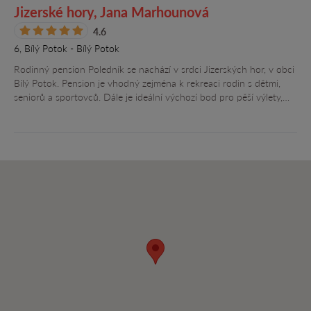
Jizerské hory, Jana Marhounová
4.6
6, Bílý Potok - Bílý Potok
Rodinný pension Poledník se nachází v srdci Jizerských hor, v obci
Bílý Potok. Pension je vhodný zejména k rekreaci rodin s dětmi,
seniorů a sportovců. Dále je ideální výchozí bod pro pěší výlety,…