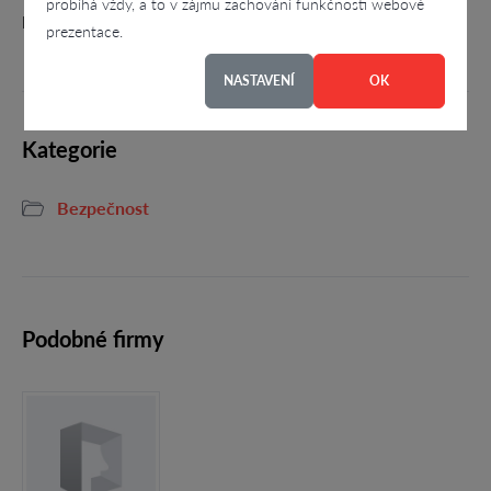
probíhá vždy, a to v zájmu zachování funkčnosti webové
kantýny, Praha
prezentace.
NASTAVENÍ
OK
Kategorie
Bezpečnost
Podobné firmy