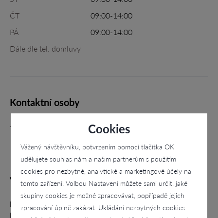
ČT
09:00-14:00
PÁ
09:00-14:00
Dále dle tel. domluvy
Kontaktní osoby
Jiří Malý - jednatel
Cookies
Vážený návštěvníku, potvrzením pomocí tlačítka OK
udělujete souhlas nám a našim partnerům s použitím
cookies pro nezbytné, analytické a marketingové účely na
Výrobky a služby
tomto zařízení. Volbou Nastavení můžete sami určit, jaké
skupiny cookies je možné zpracovávat, popřípadě jejich
personální leasing, ostraha, ochrana, pátrání,
zpracování úplně zakázat. Ukládání nezbytných cookies
bodyguarding, úklid, stravování, správa objektů, provoz