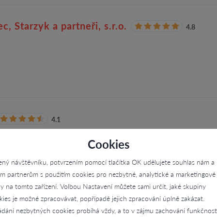
, Starzyk a partneři, s.r.o.
4.8
4.1
Cookies
ený návštěvníku, potvrzením pomocí tlačítka OK udělujete souhlas nám a
im partnerům s použitím cookies pro nezbytné, analytické a marketingové
ly na tomto zařízení. Volbou Nastavení můžete sami určit, jaké skupiny
kies je možné zpracovávat, popřípadě jejich zpracování úplně zakázat.
ádání nezbytných cookies probíhá vždy, a to v zájmu zachování funkčnost
4