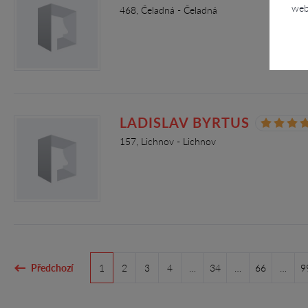
web
468, Čeladná - Čeladná
LADISLAV BYRTUS
157, Lichnov - Lichnov
Předchozí
1
2
3
4
…
34
…
66
…
9