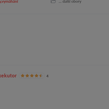
y,vymáhání
... další obory
exekutor
4