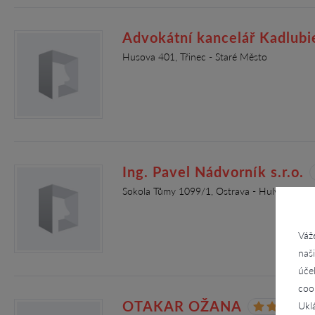
Advokátní kancelář Kadlubiec
Husova 401, Třinec - Staré Město
Ing. Pavel Nádvorník s.r.o.
Sokola Tůmy 1099/1, Ostrava - Hulváky
Váž
naš
úče
coo
OTAKAR OŽANA
Ukl