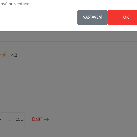
ové prezentace.
NASTAVENÍ
OK
4.2
9
…
131
Další