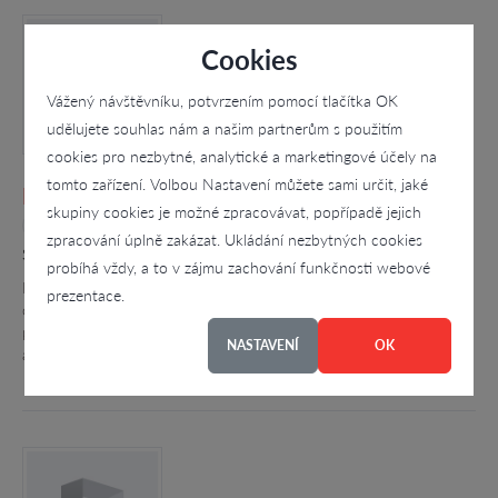
Cookies
Vážený návštěvníku, potvrzením pomocí tlačítka OK
udělujete souhlas nám a našim partnerům s použitím
cookies pro nezbytné, analytické a marketingové účely na
tomto zařízení. Volbou Nastavení můžete sami určit, jaké
Haratický Jaroslav - notář
skupiny cookies je možné zpracovávat, popřípadě jejich
4.5
zpracování úplně zakázat. Ukládání nezbytných cookies
Smetanova 1265, Vsetín - Vsetín
probíhá vždy, a to v zájmu zachování funkčnosti webové
Poskytujeme komplexní notářské služby v oblasti občanského a
prezentace.
obchodního práva. Provádíme sepisování notářských zápisů o
právních úkonech a o osvědčení právně významných skutečností
NASTAVENÍ
OK
a prohlášení jako:…