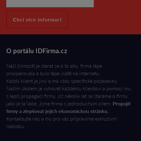
Chci více informací
O portálu IDFirma.cz
Naší činností je starat se o to aby, firma lépe
prosperovala a byla lépe vidět na internetu.
Každý klient je jiný a má vždy specifické požadavky.
Naším úkolem je vyhovět každému klientovi a pomoci mu
s lepší propagací firmy. Již několik let se staráme o firmy
jako je ta Vaše. Jsme firma s jednoduchým cílem.
Propojit
firmy a zlepšovat jejich ekonomickou stránku.
Kontaktujte nás a my pro vás připravíme exkluzivní
nabídku.