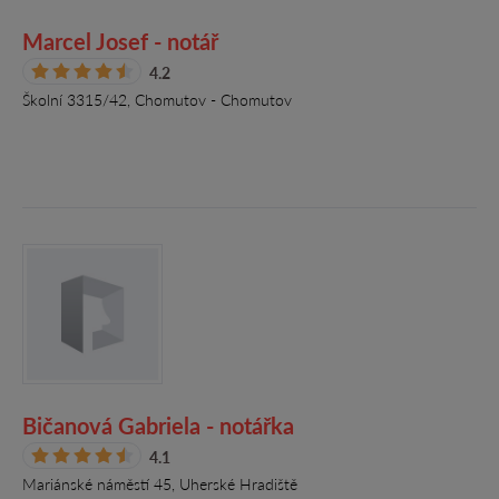
Marcel Josef - notář
4.2
Školní 3315/42, Chomutov - Chomutov
Bičanová Gabriela - notářka
4.1
Mariánské náměstí 45, Uherské Hradiště