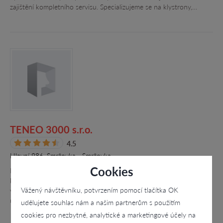
zajištění kompletního servisu. Specializujeme se na klystrony,…
TENEO 3000 s.r.o.
4.5
Hlavní 986, Smržovka - Smržovka
Cookies
Firma se zaměřuje na soustružení a montování elektrických
kruhových konektorů, komponent, kabelových svazků a spínačů s
Vážený návštěvníku, potvrzením pomocí tlačítka OK
vysokou mechanickou odolností. Naše výrobky nacházejí
uplatnění v těžební,…
udělujete souhlas nám a našim partnerům s použitím
cookies pro nezbytné, analytické a marketingové účely na