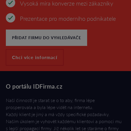
Vysoká míra konverze mezi zákazníky
Prezentace pro moderního podnikatele
PŘIDAT FIRMU DO VYHLEDÁVAČE
Chci více informací
O portálu IDFirma.cz
Naší činností je starat se o to aby, firma lépe
prosperovala a byla lépe vidět na internetu.
Každý klient je jiný a má vždy specifické požadavky.
Naším úkolem je vyhovět každému klientovi a pomoci mu
s lepší propagací firmy. Již několik let se staráme o firmy