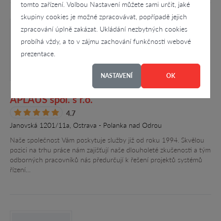
tomto zařízení. Volbou Nastavení můžete sami určit, jaké
skupiny cookies je možné zpracovávat, popřípadě jejich
zpracování úplně zakázat. Ukládání nezbytných cookies
probíhá vždy, a to v zájmu zachování funkčnosti webové
prezentace.
NASTAVENÍ
OK
APLAUS spol. s r.o.
4.7
Janovská 1201/11a, Ostrava - Polanka nad Odrou
Naše společnost Vám poskytuje služby již od roku 1994. Skvělou
pozici na trhu práce nám zajišťují naše dlouholeté zkušenosti a tým
odborných pracovníků nás předurčují k řešení projektů systémů
řízení…