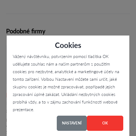
Podobné firmy
Cookies
Vážený návštěvníku, potvrzením pomocí tlačítka OK
udělujete souhlas nám a našim partnerům s použitím
cookies pro nezbytné, analytické a marketingové účely na
tomto zařízení. Volbou Nastavení můžete sami určit, jaké
skupiny cookies je možné zpracovávat, popřípadě jejich
PENZION U CEMPŮ, Eva Cempírková
zpracování úplně zakázat. Ukládání nezbytných cookies
probíhá vždy, a to v zájmu zachování funkčnosti webové
4.3
prezentace.
31, Kunratice - Kunratice
Provozujeme rodinný penzion. Ubytování se nachází ve
NASTAVENÍ
OK
významném turistickém centru Národního parku Česko – Saské
Švýcarsko a na rozhraní CHKO Labské pískové, České středohoří a