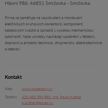
Hlavní 986, 46851 Smržovka - Smržovka
Firma se zaměřuje na soustružení a montování
elektrických kruhových konektorů, komponent,
kabelových svazků a spínačů s vysokou mechanickou
odolností. Naše výrobky nacházejí uplatnění v těžební,
dopravní a armádní technice, strojírenství, elektrotechnice
a letectví.
Kontakt
Web
www.konektory.cz
Telefon
420 483 394 985- Ing. Pavel Kuttler
p.kuttler@teneo.cz