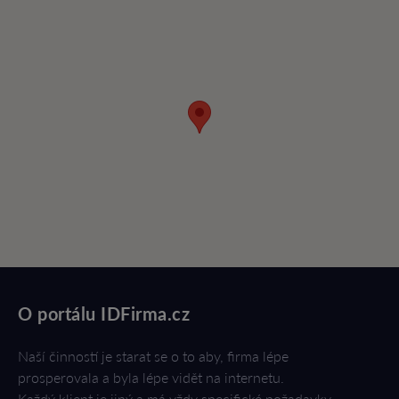
O portálu IDFirma.cz
Naší činností je starat se o to aby, firma lépe
prosperovala a byla lépe vidět na internetu.
Každý klient je jiný a má vždy specifické požadavky.