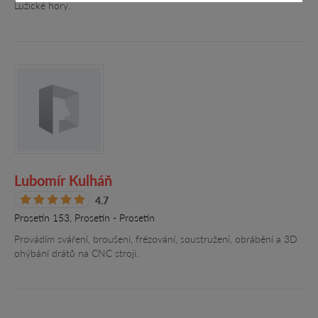
Lužické hory.
Lubomír Kulháň
4.7
Prosetín 153, Prosetín - Prosetín
Provádím sváření, broušení, frézování, soustružení, obrábění a 3D
ohýbání drátů na CNC stroji.