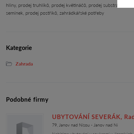
hlíny, prodej truhlíků, prodej květináčů, prodej substrátu, pro
semínek, prodej postřiků, zahrádkářské potřeby
Kategorie
Zahrada
Podobné firmy
UBYTOVÁNÍ SEVERÁK, Rad
79, Janov nad Nisou - Janov nad Ni
Nabízíme ubytování v soukromí v Jizerských 