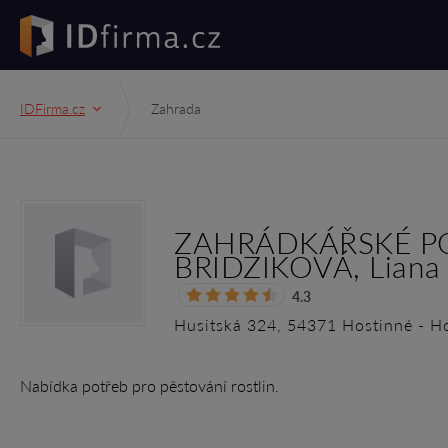
IDFirma.cz
Zahrada
ZAHRÁDKÁŘSKÉ PO
BRIDZIKOVÁ, Liana 
4.3
Husitská 324, 54371 Hostinné - H
Nabídka potřeb pro pěstování rostlin.