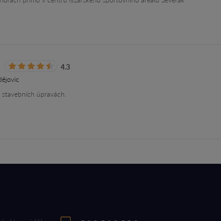
á
4.3
ějovic
či stavebních úpravách.