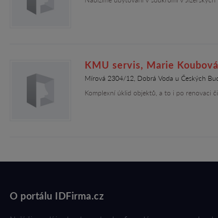
KMU servis, Marie Koubov
Mírová 2304/12, Dobrá Voda u Českých Bud
Komplexní úklid objektů, a to i po renovaci 
O portálu IDFirma.cz