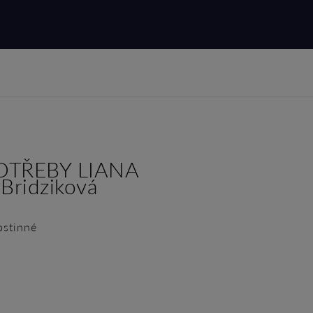
TŘEBY LIANA
Bridziková
ostinné