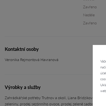
Zavřeno
Neděle
Zavřeno
Kontaktní osoby
Veronika Rejmontová Havranová
Váž
naš
úče
coo
Ukl
Výrobky a služby
web
Zahrádkářské potřeby Trutnov a okolí, Liana Bridziková Trutno
zeleniny, prodej sezónního ovoce, prodej zeleně sadbou, prod