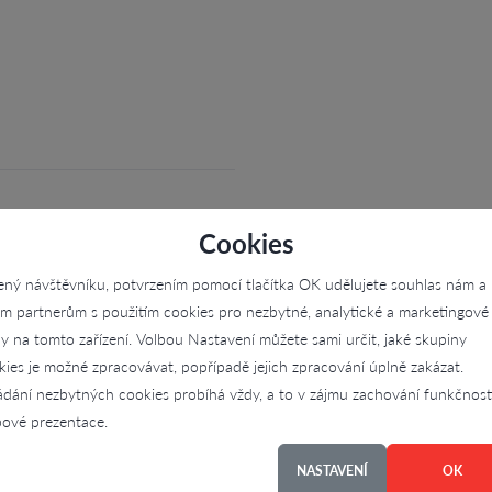
Cookies
ený návštěvníku, potvrzením pomocí tlačítka OK udělujete souhlas nám a
im partnerům s použitím cookies pro nezbytné, analytické a marketingové
ly na tomto zařízení. Volbou Nastavení můžete sami určit, jaké skupiny
kies je možné zpracovávat, popřípadě jejich zpracování úplně zakázat.
ádání nezbytných cookies probíhá vždy, a to v zájmu zachování funkčnost
ové prezentace.
v, prodej, prodej sezónní
NASTAVENÍ
OK
ej věcí sezónního rázu, prodej