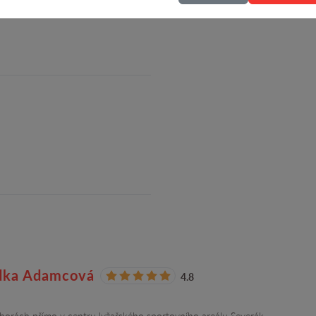
dej sezónních květin, prodej
ka Adamcová
4.8
horách přímo v centru lyžařského sportovního areálu Severák