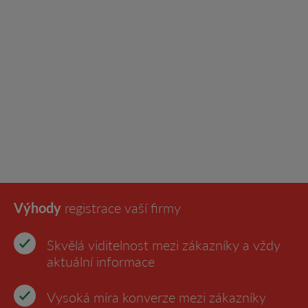
Výhody
registrace vaší firmy
Skvělá viditelnost mezi zákazníky a vždy
aktuální informace
Vysoká míra konverze mezi zákazníky