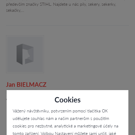
především značky STIHL. Najdete u nás pily, sekery, sekerky,
sekačky,…
Jan BIELMACZ
4.8
Cookies
V Zahrádkách 81, Vysoký Újezd - Kozolupy
Vážený návštěvníku, potvrzením pomocí tlačítka OK
udělujete souhlas nám a našim partnerům s použitím
cookies pro nezbytné, analytické a marketingové účely na
tomto zařízení. Volbou Nastavení můžete sami určit, jaké