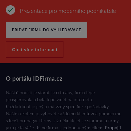
Prezentace pro moderního podnikatele
PŘIDAT FIRMU DO VYHLEDÁVAČE
Chci více informací
O portálu IDFirma.cz
Naší činností je starat se o to aby, firma lépe
prosperovala a byla lépe vidět na internetu.
Každý klient je jiný a má vždy specifické požadavky.
Naším úkolem je vyhovět každému klientovi a pomoci mu
s lepší propagací firmy. Již několik let se staráme o firmy
jako je ta Vaše. Jsme firma s jednoduchým cílem.
Propojit