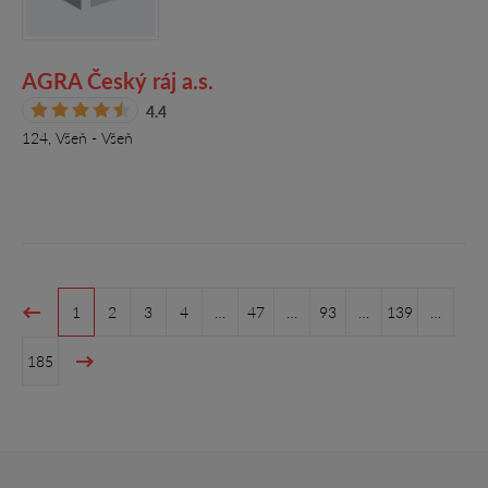
AGRA Český ráj a.s.
4.4
124, Všeň - Všeň
1
2
3
4
…
47
…
93
…
139
…
185