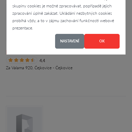
skupiny cookies je možné zpracovávat, popřípadě jejich
zpracování úplně zakázat. Ukládání nezbytných cookies
probíhá vždy, a to v zájmu zachování funkčnosti webové
prezentace.
NASTAVENÍ
OK
Pavel Koliba
4.4
Za Valama 920, Čejkovice - Čejkovice