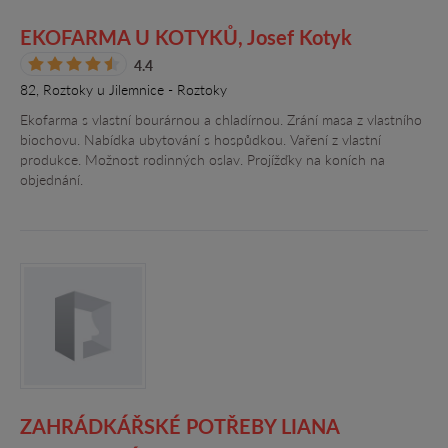
EKOFARMA U KOTYKŮ, Josef Kotyk
4.4
82, Roztoky u Jilemnice - Roztoky
Ekofarma s vlastní bourárnou a chladírnou. Zrání masa z vlastního
biochovu. Nabídka ubytování s hospůdkou. Vaření z vlastní
produkce. Možnost rodinných oslav. Projížďky na koních na
objednání.
ZAHRÁDKÁŘSKÉ POTŘEBY LIANA