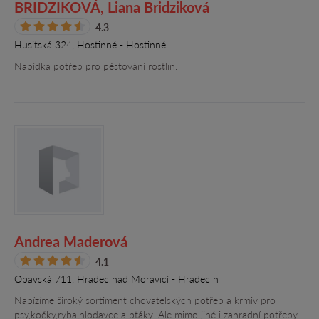
BRIDZIKOVÁ, Liana Bridziková
4.3
Husitská 324, Hostinné - Hostinné
Nabídka potřeb pro pěstování rostlin.
Andrea Maderová
4.1
Opavská 711, Hradec nad Moravicí - Hradec n
Nabízíme široký sortiment chovatelských potřeb a krmiv pro
psy,kočky,ryba,hlodavce a ptáky. Ale mimo jiné i zahradní potřeby