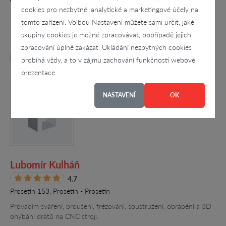
cookies pro nezbytné, analytické a marketingové účely na
tomto zařízení. Volbou Nastavení můžete sami určit, jaké
skupiny cookies je možné zpracovávat, popřípadě jejich
zpracování úplně zakázat. Ukládání nezbytných cookies
Podobné firmy
probíhá vždy, a to v zájmu zachování funkčnosti webové
prezentace.
NASTAVENÍ
OK
Lubomír Kulháň
4.7
Prosetín 153, Prosetín - Prosetín
Provádím sváření, broušení, frézování, soustružení, obrábění a 3D
ohýbání drátů na CNC stroji.