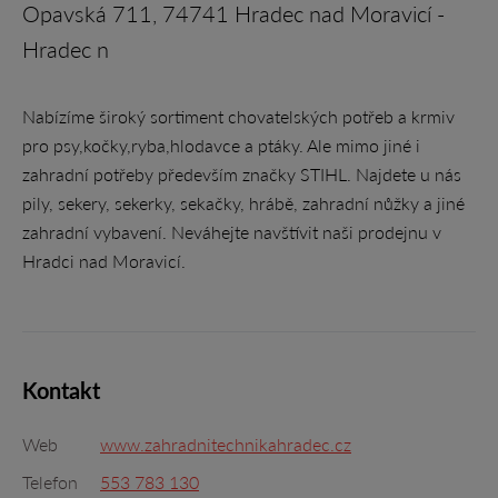
Opavská 711, 74741 Hradec nad Moravicí -
Hradec n
Nabízíme široký sortiment chovatelských potřeb a krmiv
pro psy,kočky,ryba,hlodavce a ptáky. Ale mimo jiné i
zahradní potřeby především značky STIHL. Najdete u nás
pily, sekery, sekerky, sekačky, hrábě, zahradní nůžky a jiné
zahradní vybavení. Neváhejte navštívit naši prodejnu v
Hradci nad Moravicí.
Kontakt
Web
www.zahradnitechnikahradec.cz
Telefon
553 783 130