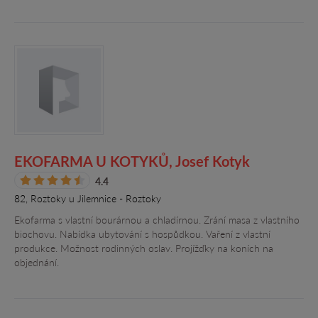
EKOFARMA U KOTYKŮ, Josef Kotyk
4.4
82, Roztoky u Jilemnice - Roztoky
Ekofarma s vlastní bourárnou a chladírnou. Zrání masa z vlastního
biochovu. Nabídka ubytování s hospůdkou. Vaření z vlastní
produkce. Možnost rodinných oslav. Projížďky na koních na
objednání.