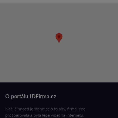
O portálu IDFirma.cz
Naší činností je starat se o to aby, firma lépe
prosperovala a byla lépe vidět na internetu.