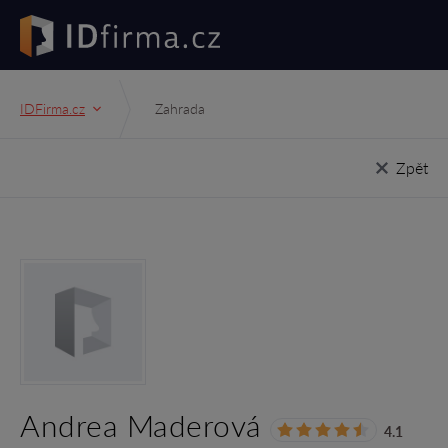
IDFirma.cz
Zahrada
Zpět
Andrea Maderová
4.1