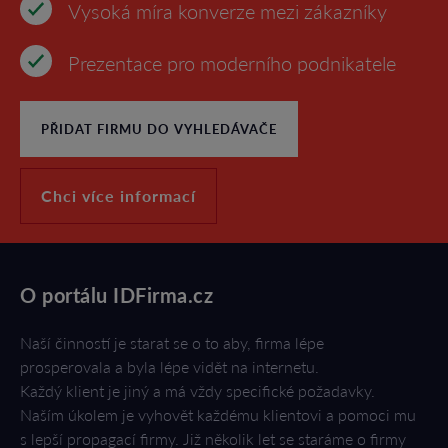
Vysoká míra konverze mezi zákazníky
Prezentace pro moderního podnikatele
PŘIDAT FIRMU DO VYHLEDÁVAČE
Chci více informací
O portálu IDFirma.cz
Naší činností je starat se o to aby, firma lépe
prosperovala a byla lépe vidět na internetu.
Každý klient je jiný a má vždy specifické požadavky.
Naším úkolem je vyhovět každému klientovi a pomoci mu
s lepší propagací firmy. Již několik let se staráme o firmy