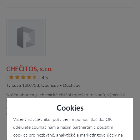
CHEČITOS, s.r.o.
4.5
Tyršova 1207/33, Duchcov - Duchcov
Naším oborem je chemické čištění topných rozvodů, výměníků,
ústředních topení i teplovodních a chladících okruhů. Provádíme
Cookies
rozbory technických vod. Neustále zkvalitňujeme své služby, čím je
důkazem…
Vážený návštěvníku, potvrzením pomocí tlačítka OK
udělujete souhlas nám a našim partnerům s použitím
cookies pro nezbytné, analytické a marketingové účely na