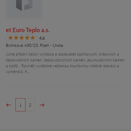
et Euro Teplo a.s.
4.6
Bylinková 430/23, Plzeň - Lhota
Jsme přední český výrobce a dodavatel kachlových, krbových a
teplovodních kamen, teplovzdušných kamen, akumulačních kamen
a kotlů . Rovněž vyrábíme veškerou kouřovinu včetně redukcí a
výměníků. K…
1
2