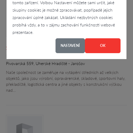
tomto zařízení. Volbou Nastavení můžete sami určit, jaké
skupiny cookies je možné zpracovávat, popřípadě jejich
zpracování úplně zakázat. Ukládání nezbytných cookies
probíhá vždy, a to v zájmu zachování funkčnosti webové
prezentace.
NASTAVENÍ
OK
SCHULTE INFRA s.r.o.
4
Pivovarská 559, Uherské Hradiště - Jarošov
Naše společnost se zaměřuje na vytápění středních až velkých
objektů, jako jsou výrobní, opravárenské, skladové, sportovní haly,
překladiště, logistická centra a jiné objekty s konstrukční výškou
nad…