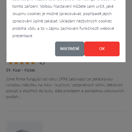
tomto zařízení. Volbou Nastavení můžete sami určit, jaké
skupiny cookies je možné zpracovávat, popřípadě jejich
zpracování úplně zakázat. Ukládání nezbytných cookies
probíhá vždy, a to v zájmu zachování funkčnosti webové
prezentace.
NASTAVENÍ
OK
Miroslav Vondráček
4.7
59, Kbel - Kbílek
Jsme firma fungující od roku 1996 zabývající se zakázkovou
výrobou nábytku na míru - kuchyní, vestavěných skříní, dětských
pokojů a doplňků do bytu, dále prodejem a pokládkou plovoucích
podlah,…