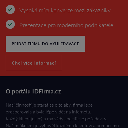
Vysoká míra konverze mezi zákazníky
Prezentace pro moderního podnikatele
PŘIDAT FIRMU DO VYHLEDÁVAČE
Chci více informací
O portálu IDFirma.cz
Naší činností je starat se o to aby, firma lépe
prosperovala a byla lépe vidět na internetu.
Každý klient je jiný a má vždy specifické požadavky.
Naším úkolem je vyhovět každému klientovi a pomoci mu