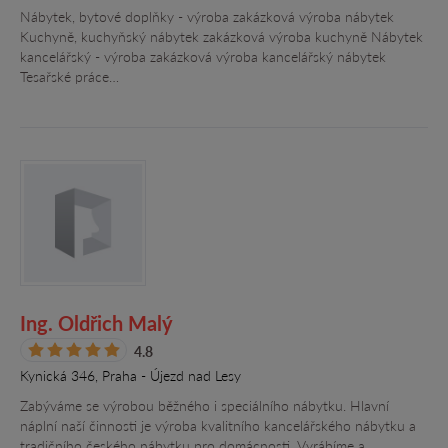
Nábytek, bytové doplňky - výroba zakázková výroba nábytek
Kuchyně, kuchyňský nábytek zakázková výroba kuchyně Nábytek
kancelářský - výroba zakázková výroba kancelářský nábytek
Tesařské práce…
Ing. Oldřich Malý
4.8
Kynická 346, Praha - Újezd nad Lesy
Zabýváme se výrobou běžného i speciálního nábytku. Hlavní
náplní naší činnosti je výroba kvalitního kancelářského nábytku a
tradičního českého nábytku pro domácnosti. Vyrábíme a