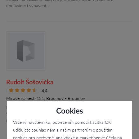
dodáváme i vybavení…
Rudolf Šošovička
4.4
Mírové náměstí 121, Broumov - Broumov
Prodáváme veškeré železářské zboží. Nabízíme nářadí, nástroje,
Cookies
šroubky, vruty a matky. Máme široký sortiment a velký zájem splnit
požadavky svých zákazníků.
Vážený návštěvníku, potvrzením pomocí tlačítka OK
udělujete souhlas nám a našim partnerům s použitím
cookies pro nezbytné, analytické a marketingové účely na