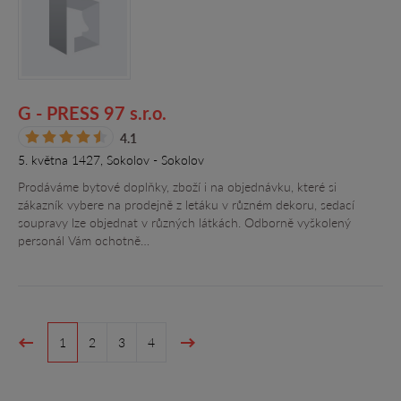
G - PRESS 97 s.r.o.
4.1
5. května 1427, Sokolov - Sokolov
Prodáváme bytové doplňky, zboží i na objednávku, které si
zákazník vybere na prodejně z letáku v různém dekoru, sedací
soupravy lze objednat v různých látkách. Odborně vyškolený
personál Vám ochotně…
1
2
3
4