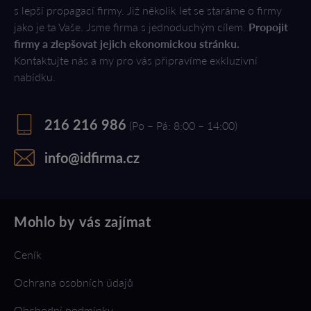
s lepší propagací firmy. Již několik let se staráme o firmy
jako je ta Vaše. Jsme firma s jednoduchým cílem.
Propojit
firmy a zlepšovat jejich ekonomickou stránku.
Kontaktujte nás a my pro vás připravíme exkluzivní
nabídku.
216 216 986
(Po – Pá: 8:00 – 14:00)
info@idfirma.cz
Mohlo by vás zajímat
Ceník
Ochrana osobních údajů
Obchodní podmínky