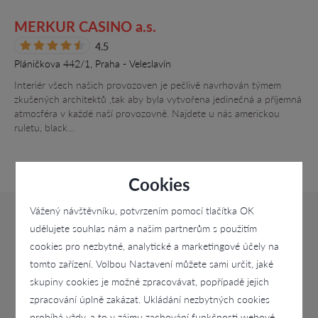
MERKUR CASINO a.s.
4.5
Pláničkova 442/1, Praha - Veleslavín
Interiér všech našich provozoven je pečlivě navrhován týmem
zkušených architektů ,tak aby byla vytvořena jedinečná a příjemná
atmosféra v každé naší provozovně. Najdete u nás americkou
ruletu, black…
Cookies
Vážený návštěvníku, potvrzením pomocí tlačítka OK
udělujete souhlas nám a našim partnerům s použitím
cookies pro nezbytné, analytické a marketingové účely na
tomto zařízení. Volbou Nastavení můžete sami určit, jaké
skupiny cookies je možné zpracovávat, popřípadě jejich
zpracování úplně zakázat. Ukládání nezbytných cookies
probíhá vždy, a to v zájmu zachování funkčnosti webové