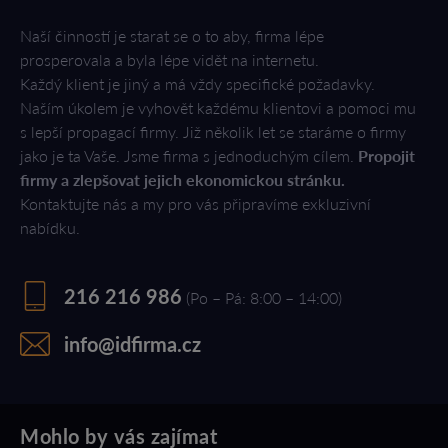
Naší činností je starat se o to aby, firma lépe
prosperovala a byla lépe vidět na internetu.
Každý klient je jiný a má vždy specifické požadavky.
Naším úkolem je vyhovět každému klientovi a pomoci mu
s lepší propagací firmy. Již několik let se staráme o firmy
jako je ta Vaše. Jsme firma s jednoduchým cílem.
Propojit
firmy a zlepšovat jejich ekonomickou stránku.
Kontaktujte nás a my pro vás připravíme exkluzivní
nabídku.
216 216 986
(Po – Pá: 8:00 – 14:00)
info@idfirma.cz
Mohlo by vás zajímat