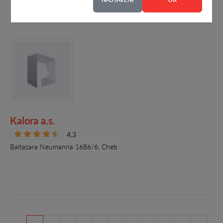
Kalora a.s.
4.3
Baltazara Neumanna 1686/6, Cheb