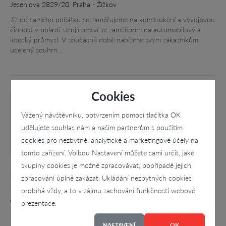
Jeseniova 2829/20, Praha - Žižkov
Již od samého počátku se zaměřujeme na konstrukční a vývojovou
činnost v oblasti strojírenství se zaměřením na automobilový a
letecký průmysl. V současné době nabízíme svým zákazníkům
ucelený souhrn…
Cookies
Vážený návštěvníku, potvrzením pomocí tlačítka OK
udělujete souhlas nám a našim partnerům s použitím
cookies pro nezbytné, analytické a marketingové účely na
tomto zařízení. Volbou Nastavení můžete sami určit, jaké
skupiny cookies je možné zpracovávat, popřípadě jejich
Mipel, spol. s r.o.
zpracování úplně zakázat. Ukládání nezbytných cookies
4.3
probíhá vždy, a to v zájmu zachování funkčnosti webové
Obřanská 940/60, Brno - Maloměřice
prezentace.
NASTAVENÍ
OK