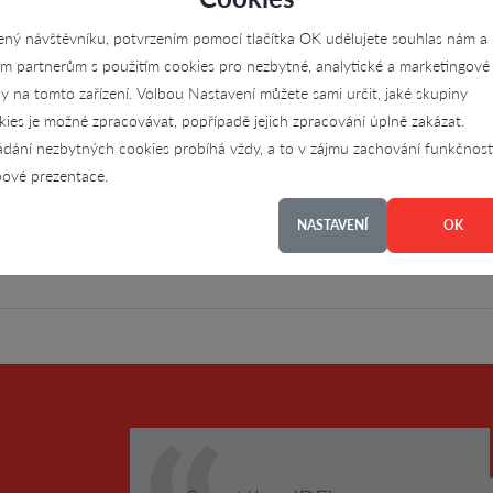
 včetně odborného zaškolení obsluhy…
ený návštěvníku, potvrzením pomocí tlačítka OK udělujete souhlas nám a
im partnerům s použitím cookies pro nezbytné, analytické a marketingové
ly na tomto zařízení. Volbou Nastavení můžete sami určit, jaké skupiny
kies je možné zpracovávat, popřípadě jejich zpracování úplně zakázat.
ádání nezbytných cookies probíhá vždy, a to v zájmu zachování funkčnost
4.8
ové prezentace.
terý přinesl nové zákazníky a kontakty s výrobci a dodavateli. Mohli jsm
NASTAVENÍ
OK
ích plastů a reagencií a…