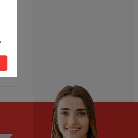
i
e tak