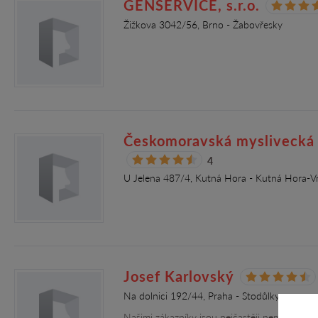
GENSERVICE, s.r.o.
Žižkova 3042/56, Brno - Žabovřesky
Českomoravská myslivecká j
4
U Jelena 487/4, Kutná Hora - Kutná Hora-Vn
Josef Karlovský
Na dolnici 192/44, Praha - Stodůlky
Našimi zákazníky jsou nejčastěji nemocniční 