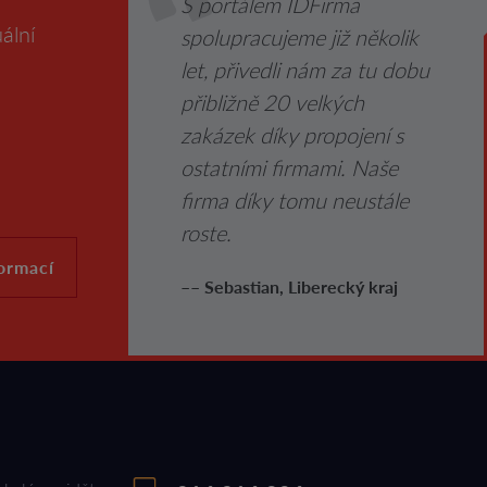
S portálem IDFirma
ální
spolupracujeme již několik
let, přivedli nám za tu dobu
přibližně 20 velkých
zakázek díky propojení s
ostatními firmami. Naše
firma díky tomu neustále
roste.
formací
–– Sebastian, Liberecký kraj