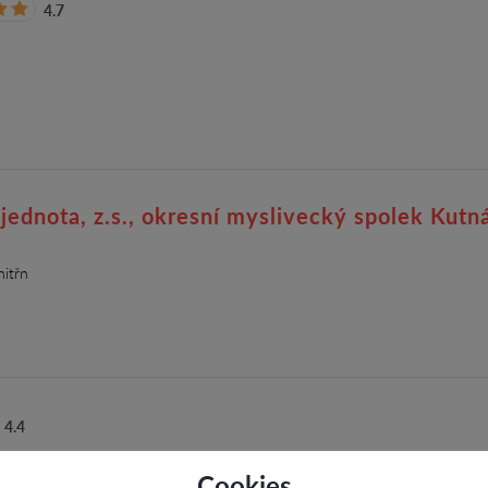
4.7
ednota, z.s., okresní myslivecký spolek Kutn
itřn
4.4
Cookies
zařízení či soukromé ordinace. Kromě servisu a oprav mikroskopů zajišťuj