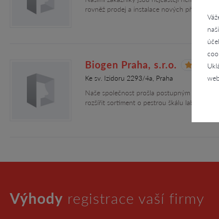
rovněž prodej a instalace nových přístrojů,
Váž
naš
úče
coo
Biogen Praha, s.r.o.
Ukl
Ke sv. Izidoru 2293/4a, Praha
web
Naše společnost prošla postupným vývojem, k
rozšířit sortiment o pestrou škálu laboratorn
Výhody
registrace vaší firmy