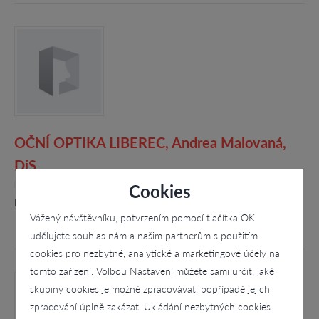
OČNÍ OPTIKA LIBEREC, Andrea Malovaná,
DiS.
4.3
Cookies
Rumunská 43/14, Liberec
Vážený návštěvníku, potvrzením pomocí tlačítka OK
udělujete souhlas nám a našim partnerům s použitím
cookies pro nezbytné, analytické a marketingové účely na
tomto zařízení. Volbou Nastavení můžete sami určit, jaké
skupiny cookies je možné zpracovávat, popřípadě jejich
zpracování úplně zakázat. Ukládání nezbytných cookies