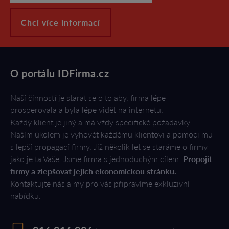
Chci více informací
O portálu IDFirma.cz
Naší činností je starat se o to aby, firma lépe
prosperovala a byla lépe vidět na internetu.
Každý klient je jiný a má vždy specifické požadavky.
Naším úkolem je vyhovět každému klientovi a pomoci mu
s lepší propagací firmy. Již několik let se staráme o firmy
jako je ta Vaše. Jsme firma s jednoduchým cílem.
Propojit
firmy a zlepšovat jejich ekonomickou stránku.
Kontaktujte nás a my pro vás připravíme exkluzivní
nabídku.