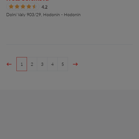
4.2
Dolní Valy 903/29, Hodonín - Hodonín
1
2
3
4
5