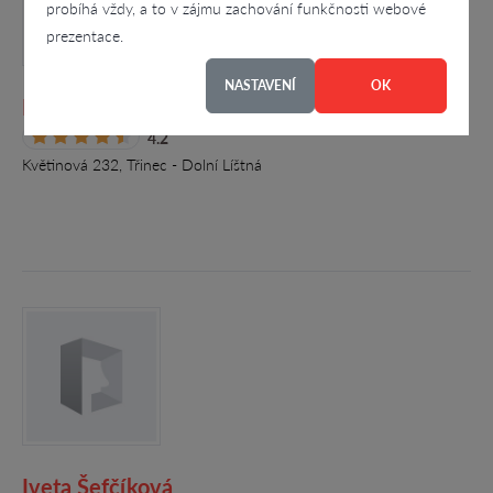
probíhá vždy, a to v zájmu zachování funkčnosti webové
prezentace.
NASTAVENÍ
OK
Mgr. Josef Kwaczek
4.2
Květinová 232, Třinec - Dolní Líštná
Iveta Šefčíková