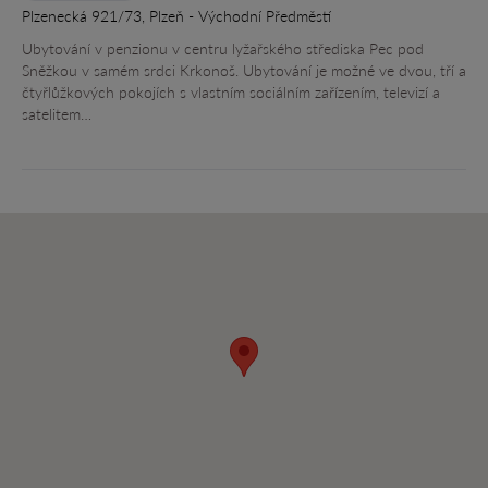
Plzenecká 921/73, Plzeň - Východní Předměstí
Ubytování v penzionu v centru lyžařského střediska Pec pod
Sněžkou v samém srdci Krkonoš. Ubytování je možné ve dvou, tří a
čtyřlůžkových pokojích s vlastním sociálním zařízením, televizí a
satelitem…