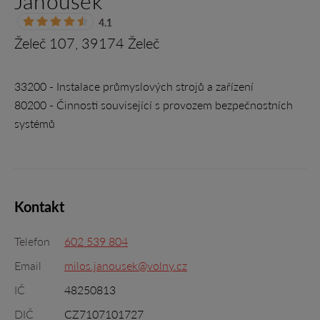
Janoušek
4.1
Želeč 107, 39174 Želeč
33200 - Instalace průmyslových strojů a zařízení
80200 - Činnosti související s provozem bezpečnostních
systémů
Kontakt
Telefon
602 539 804
Email
milos.janousek@volny.cz
IČ
48250813
DIČ
CZ7107101727