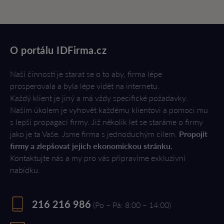
O portálu IDFirma.cz
Naší činností je starat se o to aby, firma lépe
prosperovala a byla lépe vidět na internetu.
Každý klient je jiný a má vždy specifické požadavky.
Naším úkolem je vyhovět každému klientovi a pomoci mu
s lepší propagací firmy. Již několik let se staráme o firmy
jako je ta Vaše. Jsme firma s jednoduchým cílem.
Propojit
firmy a zlepšovat jejich ekonomickou stránku.
Kontaktujte nás a my pro vás připravíme exkluzivní
nabídku.
216 216 986
(Po – Pá: 8:00 – 14:00)