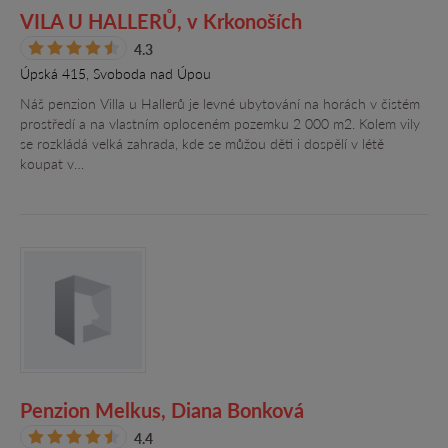
VILA U HALLERŮ, v Krkonoších
4.3
Úpská 415, Svoboda nad Úpou
Náš penzion Villa u Hallerů je levné ubytování na horách v čistém
prostředí a na vlastním oploceném pozemku 2 000 m2. Kolem vily
se rozkládá velká zahrada, kde se můžou děti i dospělí v létě
koupat v…
Penzion Melkus, Diana Bonková
4.4