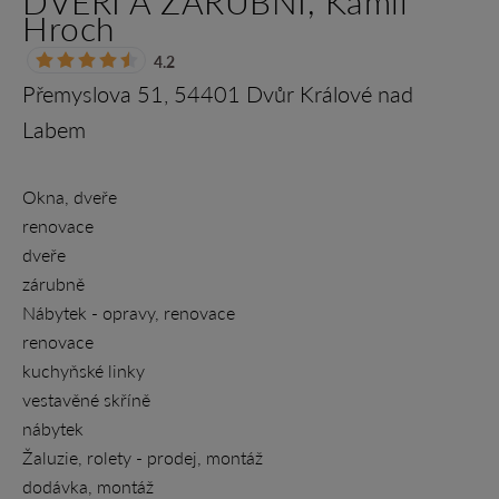
DVEŘÍ A ZÁRUBNÍ, Kamil
Hroch
4.2
Přemyslova 51, 54401 Dvůr Králové nad
Labem
Okna, dveře
renovace
dveře
zárubně
Nábytek - opravy, renovace
renovace
kuchyňské linky
vestavěné skříně
nábytek
Žaluzie, rolety - prodej, montáž
dodávka, montáž