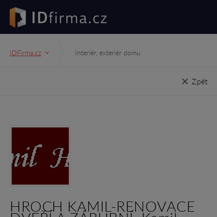
IDFirma.cz
Interiér, exteriér domu
Zpět
HROCH KAMIL-RENOVACE