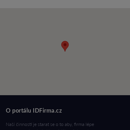
O portálu IDFirma.cz
Naší činností je starat se o to aby, firma lépe