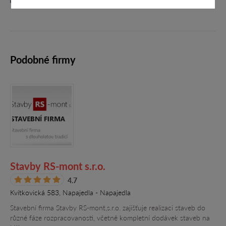
Podobné firmy
Stavby RS-mont s.r.o.
4.7
Kvítkovická 583, Napajedla - Napajedla
Stavební firma Stavby RS-mont,s.r.o. zajišťuje realizaci staveb do
různé fáze rozpracovanosti, včetně kompletní dodávek staveb na