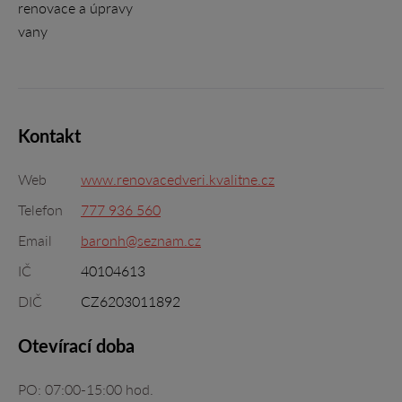
renovace a úpravy
vany
Kontakt
Web
www.renovacedveri.kvalitne.cz
Telefon
777 936 560
Email
baronh@seznam.cz
IČ
40104613
DIČ
CZ6203011892
Otevírací doba
PO: 07:00-15:00 hod.