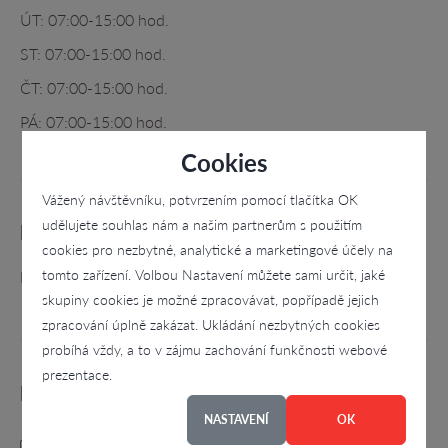
ÚT: 07:00-15:00 hod.
ST: 07:00-15:00 hod.
ČT: 07:00-15:00 hod.
PÁ: 07:00-15:00 hod.
Cookies
Vážený návštěvníku, potvrzením pomocí tlačítka OK
udělujete souhlas nám a našim partnerům s použitím
Kontaktní osoby
cookies pro nezbytné, analytické a marketingové účely na
tomto zařízení. Volbou Nastavení můžete sami určit, jaké
Kamil Hroch - jednatel
skupiny cookies je možné zpracovávat, popřípadě jejich
zpracování úplně zakázat. Ukládání nezbytných cookies
probíhá vždy, a to v zájmu zachování funkčnosti webové
prezentace.
Kategorie
NASTAVENÍ
OK
Interiér, exteriér domu