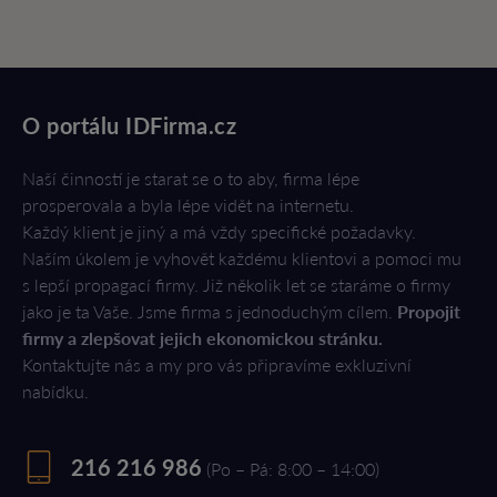
O portálu IDFirma.cz
Naší činností je starat se o to aby, firma lépe
prosperovala a byla lépe vidět na internetu.
Každý klient je jiný a má vždy specifické požadavky.
Naším úkolem je vyhovět každému klientovi a pomoci mu
s lepší propagací firmy. Již několik let se staráme o firmy
jako je ta Vaše. Jsme firma s jednoduchým cílem.
Propojit
firmy a zlepšovat jejich ekonomickou stránku.
Kontaktujte nás a my pro vás připravíme exkluzivní
nabídku.
216 216 986
(Po – Pá: 8:00 – 14:00)