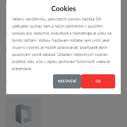
plnění klimatizace Fryšták Zlín
Cookies
Vážený návštěvníku, potvrzením pomocí tlačítka OK
udělujete souhlas nám a našim partnerům s použitím
Kategorie
cookies pro nezbytné, analytické a marketingové účely na
tomto zařízení. Volbou Nastavení můžete sami určit, jaké
skupiny cookies je možné zpracovávat, popřípadě jejich
Auto - moto
zpracování úplně zakázat. Ukládání nezbytných cookies
probíhá vždy, a to v zájmu zachování funkčnosti webové
prezentace.
NASTAVENÍ
OK
Podobné firmy