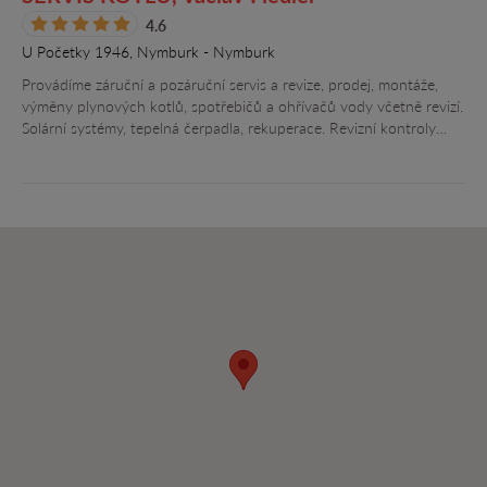
4.6
U Početky 1946, Nymburk - Nymburk
Provádíme záruční a pozáruční servis a revize, prodej, montáže,
výměny plynových kotlů, spotřebičů a ohřívačů vody včetně revizí.
Solární systémy, tepelná čerpadla, rekuperace. Revizní kontroly…