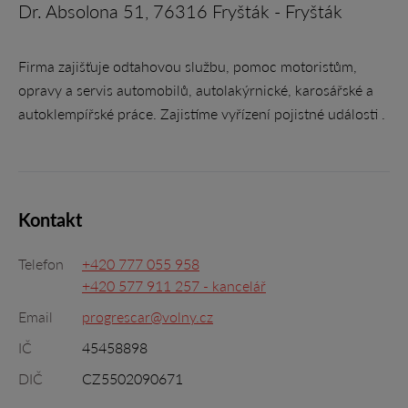
Dr. Absolona 51, 76316 Fryšták - Fryšták
Firma zajišťuje odtahovou službu, pomoc motoristům,
opravy a servis automobilů, autolakýrnické, karosářské a
autoklempířské práce. Zajistíme vyřízení pojistné události .
Kontakt
Telefon
+420 777 055 958
+420 577 911 257 - kancelář
Email
progrescar@volny.cz
IČ
45458898
DIČ
CZ5502090671