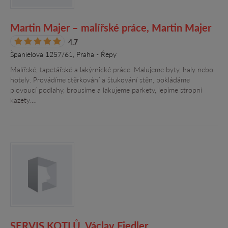
Martin Majer – malířské práce, Martin Majer
4.7
Španielova 1257/61, Praha - Řepy
Malířské, tapetářské a lakýrnické práce. Malujeme byty, haly nebo
hotely. Provádíme stěrkování a štukování stěn, pokládáme
plovoucí podlahy, brousíme a lakujeme parkety, lepíme stropní
kazety.…
SERVIS KOTLŮ, Václav Fiedler