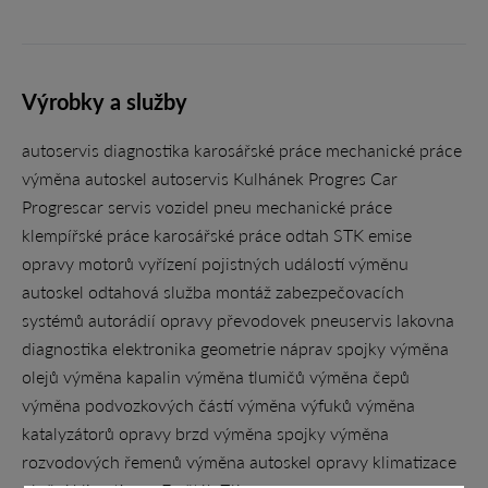
Výrobky a služby
autoservis diagnostika karosářské práce mechanické práce
výměna autoskel autoservis Kulhánek Progres Car
Progrescar servis vozidel pneu mechanické práce
klempířské práce karosářské práce odtah STK emise
opravy motorů vyřízení pojistných událostí výměnu
autoskel odtahová služba montáž zabezpečovacích
systémů autorádií opravy převodovek pneuservis lakovna
diagnostika elektronika geometrie náprav spojky výměna
olejů výměna kapalin výměna tlumičů výměna čepů
výměna podvozkových částí výměna výfuků výměna
katalyzátorů opravy brzd výměna spojky výměna
rozvodových řemenů výměna autoskel opravy klimatizace