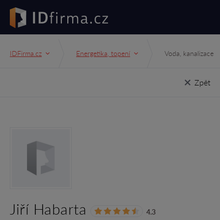
IDFirma.cz
Energetika, topení
Voda, kanalizace
Zpět
Jiří Habarta
4.3