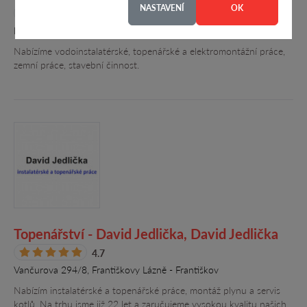
NASTAVENÍ
OK
4.1
Pihel 39, Pihel
Nabízíme vodoinstalatérské, topenářské a elektromontážní práce,
zemní práce, stavební činnost.
Topenářství - David Jedlička, David Jedlička
4.7
Vančurova 294/8, Františkovy Lázně - Františkov
Nabízím instalatérské a topenářské práce, montáž plynu a servis
kotlů. Na trhu jsme již 22 let a zaručujeme vysokou kvalitu našich