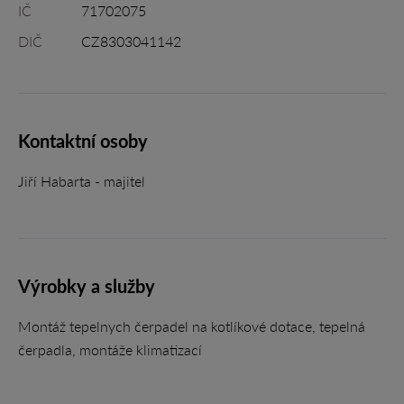
IČ
71702075
DIČ
CZ8303041142
Kontaktní osoby
Jiří Habarta - majitel
Výrobky a služby
Montáž tepelnych čerpadel na kotlíkové dotace, tepelná
čerpadla, montáže klimatizací