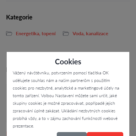
Kategorie
Energetika, topení
Voda, kanalizace
Cookies
Podobné firmy
Vážený návštěvníku, potvrzením pomocí tlačítka OK
udělujete souhlas nám a našim partnerům s použitím
cookies pro nezbytné, analytické a marketingové účely na
tomto zařízení. Volbou Nastavení můžete sami určit, jaké
skupiny cookies je možné zpracovávat, popřípadě jejich
zpracování úplně zakázat. Ukládání nezbytných cookies
probíhá vždy, a to v zájmu zachování funkčnosti webové
prezentace.
Luděk Hladík