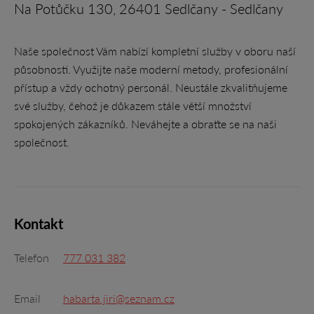
Na Potůčku 130, 26401 Sedlčany - Sedlčany
Naše společnost Vám nabízí kompletní služby v oboru naší
působnosti. Využijte naše moderní metody, profesionální
přístup a vždy ochotný personál. Neustále zkvalitňujeme
své služby, čehož je důkazem stále větší množství
spokojených zákazníků. Neváhejte a obraťte se na naši
společnost.
Kontakt
Telefon
777 031 382
Email
habarta.jiri@seznam.cz