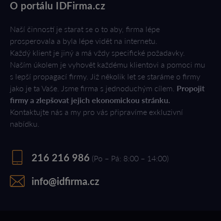
O portálu IDFirma.cz
Naší činností je starat se o to aby, firma lépe
prosperovala a byla lépe vidět na internetu.
Každý klient je jiný a má vždy specifické požadavky.
Naším úkolem je vyhovět každému klientovi a pomoci mu
s lepší propagací firmy. Již několik let se staráme o firmy
jako je ta Vaše. Jsme firma s jednoduchým cílem.
Propojit
firmy a zlepšovat jejich ekonomickou stránku.
Kontaktujte nás a my pro vás připravíme exkluzivní
nabídku.
216 216 986
(Po – Pá: 8:00 – 14:00)
info@idfirma.cz