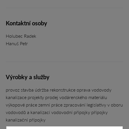
Kontaktní osoby
Holubec Radek
Hanuš Petr
Výrobky a služby
provoz stavba údržba rekonstrukce oprava vodovody
kanalizace projekty prodej vodárenského materiálu
výkopové práce zemní práce zpracování legislativy v oboru
vodovodů a kanalizací vodovodní přípojky přípojky
kanalizační přípojky