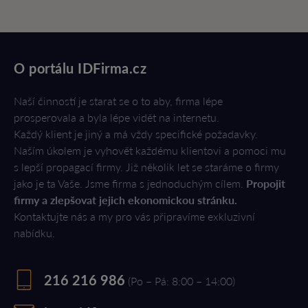
O portálu IDFirma.cz
Naší činností je starat se o to aby, firma lépe
prosperovala a byla lépe vidět na internetu.
Každý klient je jiný a má vždy specifické požadavky.
Naším úkolem je vyhovět každému klientovi a pomoci mu
s lepší propagací firmy. Již několik let se staráme o firmy
jako je ta Vaše. Jsme firma s jednoduchým cílem.
Propojit
firmy a zlepšovat jejich ekonomickou stránku.
Kontaktujte nás a my pro vás připravíme exkluzivní
nabídku.
216 216 986
(Po – Pá: 8:00 – 14:00)