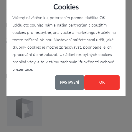
Cookies
Vážený návštěvníku, potvrzením pomocí tlačítka OK
Kategorie
udělujete souhlas nám a našim partnerům s použitím
cookies pro nezbytné, analytické a marketingové účely na
tomto zařízení. Volbou Nastavení můžete sami určit, jaké
Voda, kanalizace
skupiny cookies je možné zpracovávat, popřípadě jejich
zpracování úplně zakázat. Ukládání nezbytných cookies
probíhá vždy, a to v zájmu zachování funkčnosti webové
prezentace.
Podobné firmy
NASTAVENÍ
OK