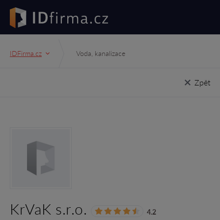
IDFirma.cz
Voda, kanalizace
Zpět
KrVaK s.r.o.
4.2