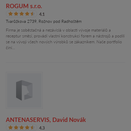
ROGUM s.r.o.
4.1
Tvarůžkova 2739, Rožnov pod Radhoštěm
Firma je soběstačná a nezávislá v oblasti vývoje materiálů a
receptur směsí, provádí vlastní konstrukci forem a nástrojů a podílí
se na vývoji všech nových výrobků se zákazníkem. Naše portfolio
činí…
ANTENASERVIS, David Novák
4.3