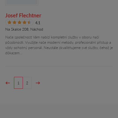
Josef Flechtner
4.1
Na Skalce 208, Náchod
Naše společnost Vám nabízí kompletní služby v oboru naší
působnosti. Využijte naše moderní metody, profesionální přístup a
vždy ochotný personál. Neustále zkvalitňujeme své služby, čehož je
důkazem…
1
2