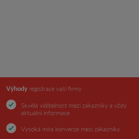
Výhody
registrace vaší firmy
Skvělá viditelnost mezi zákazníky a vždy
aktuální informace
Vysoká míra konverze mezi zákazníky