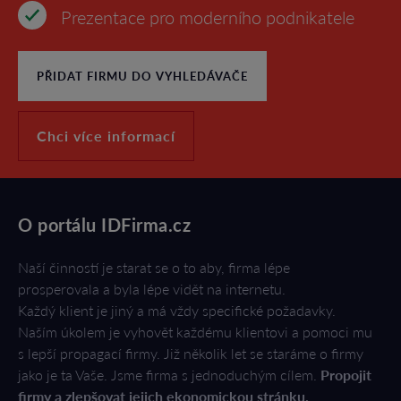
Prezentace pro moderního podnikatele
PŘIDAT FIRMU DO VYHLEDÁVAČE
Chci více informací
O portálu IDFirma.cz
Naší činností je starat se o to aby, firma lépe
prosperovala a byla lépe vidět na internetu.
Každý klient je jiný a má vždy specifické požadavky.
Naším úkolem je vyhovět každému klientovi a pomoci mu
s lepší propagací firmy. Již několik let se staráme o firmy
jako je ta Vaše. Jsme firma s jednoduchým cílem.
Propojit
firmy a zlepšovat jejich ekonomickou stránku.