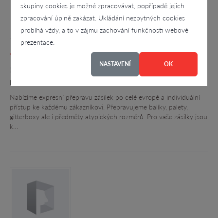
skupiny cookies je možné zpracovávat, popřípadě jejich
zpracování úplně zakázat. Ukládání nezbytných cookies
probíhá vždy, a to v zájmu zachování funkčnosti webové
prezentace.
Tachsped s.r.o.
NASTAVENÍ
OK
4.4
Příčná 2200, Tachov - Tachov
Nabízíme expresní přepravu zásilek po celé evropě a individuální
přístup ke každému zákazníkovi. Přepravujeme balíky, palety,
gitterboxy ale i předměty atypických rozměrů. Pro vaše zásilky jsou
k…